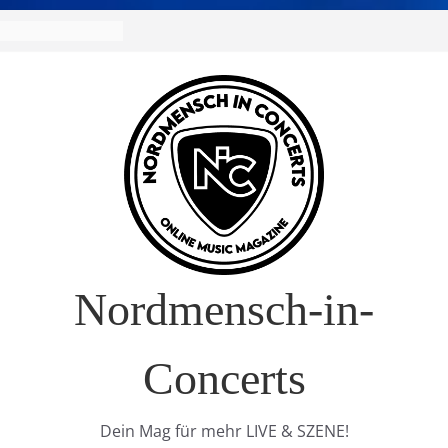
 Europa-Tournee
026
ival – Drei Tage
g in
verkauft!)
 im Interview
 Nature Europe
Nordmensch-in-
Concerts
Dein Mag für mehr LIVE & SZENE!