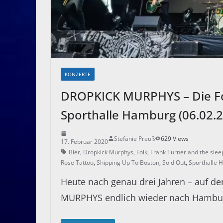
KONZERTE
DROPKICK MURPHYS – Die Fol
Sporthalle Hamburg (06.02.
Stefanie Preuß
629 Views
17. Februar 2020
Bier
,
Dropkick Murphys
,
Folk
,
Frank Turner and the slee
Rose Tattoo
,
Shipping Up To Boston
,
Sold Out
,
Sporthalle
Heute nach genau drei Jahren – auf 
MURPHYS endlich wieder nach Hambu