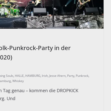
k-Punkrock-Party in der
2020)
ping Souls
,
HALLE
,
HAMBURG
,
Irish
,
Jesse Ahern
,
Party
,
Punkrock
,
 Hamburg
,
Whiskey
den Tag genau – kommen die DROPKICK
rg. Und