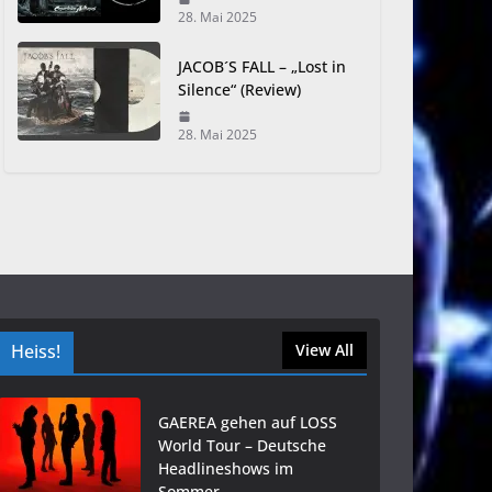
28. Mai 2025
JACOB´S FALL – „Lost in
Silence“ (Review)
28. Mai 2025
Heiss!
View All
GAEREA gehen auf LOSS
World Tour – Deutsche
Headlineshows im
Sommer