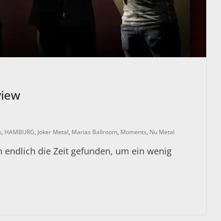
view
s
,
HAMBURG
,
Joker Metal
,
Marias Ballroom
,
Moments
,
Nu Metal
 endlich die Zeit gefunden, um ein wenig