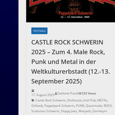
FESTIVALS
CASTLE ROCK SCHWERIN
2025 – Zum 4. Male Rock,
Punk und Metal in der
Weltkulturerbstadt (12.-13.
September 2025)
Stefanie Preuß
520 Views
17. August 2025
Castle Rock Schwerin
,
Disillusion
,
Irish Pub
,
METAL
,
Onfoedt
,
Pappelpark Schwerin
,
PUNK
,
Quasimodo
,
ROCK
,
Scotsman Schwerin
,
Sloppy Joes
,
Warpath
,
Zornheym