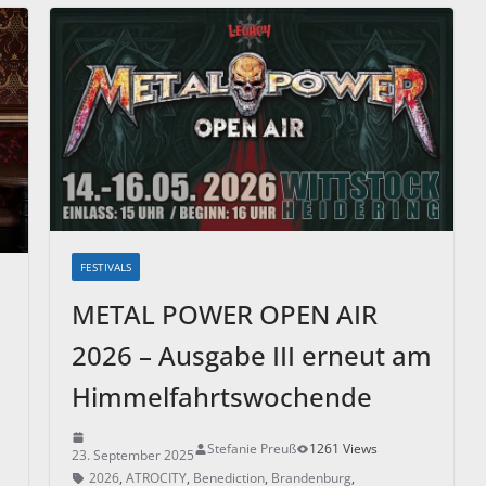
FESTIVALS
METAL POWER OPEN AIR
2026 – Ausgabe III erneut am
Himmelfahrtswochende
Stefanie Preuß
1261 Views
23. September 2025
2026
,
ATROCITY
,
Benediction
,
Brandenburg
,