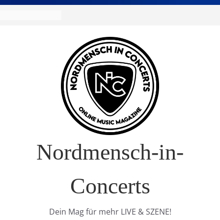
R Europa-Tournee
026
ival – Drei Tage
g in
verkauft!)
S im Interview
t Nature Europe
Nordmensch-in-
Concerts
Dein Mag für mehr LIVE & SZENE!