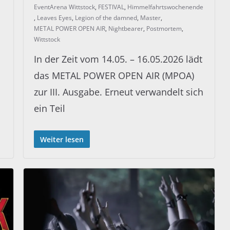
EventArena Wittstock
,
FESTIVAL
,
Himmelfahrtswochenende
,
Leaves Eyes
,
Legion of the damned
,
Master
,
METAL POWER OPEN AIR
,
Nightbearer
,
Postmortem
,
Wittstock
In der Zeit vom 14.05. – 16.05.2026 lädt
das METAL POWER OPEN AIR (MPOA)
zur III. Ausgabe. Erneut verwandelt sich
ein Teil
Weiter lesen