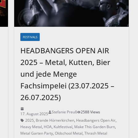
FESTIVALS
HEADBANGERS OPEN AIR
2025 – Metal, Kutten, Bier
und jede Menge
Fachsimpelei (23.07.2025 –
26.07.2025)
Stefanie Preuß
2588 Views
17. August 2025
2025
,
Brande Hörnerkirchen
,
Headbangers Open Air
,
Heavy Metal
,
HOA
,
Kultfestival
,
Make This Garden Burn
,
Metal Garten Party
,
Oldschool Metal
,
Thrash Metal