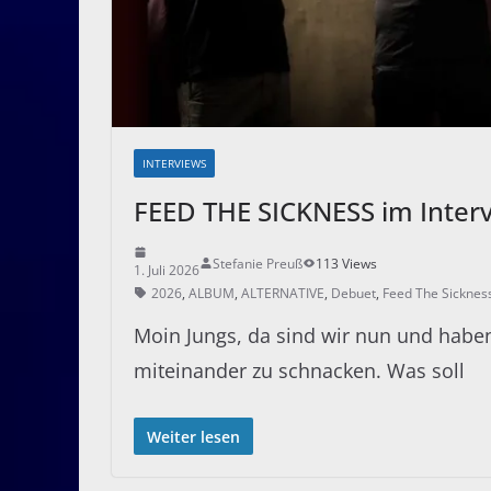
INTERVIEWS
FEED THE SICKNESS im Inter
Stefanie Preuß
113 Views
1. Juli 2026
2026
,
ALBUM
,
ALTERNATIVE
,
Debuet
,
Feed The Sicknes
Moin Jungs, da sind wir nun und haben
miteinander zu schnacken. Was soll
Weiter lesen