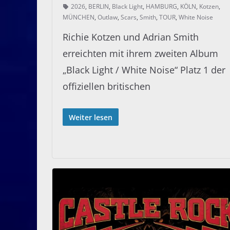
2026
,
BERLIN
,
Black Light
,
HAMBURG
,
KÖLN
,
Kotzen
,
MÜNCHEN
,
Outlaw
,
Scars
,
Smith
,
TOUR
,
White Noise
Richie Kotzen und Adrian Smith
erreichten mit ihrem zweiten Album
„Black Light / White Noise“ Platz 1 der
offiziellen britischen
Weiter lesen