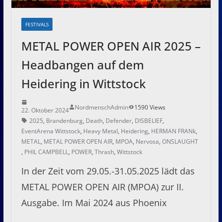
FESTIVALS
METAL POWER OPEN AIR 2025 –
Headbangen auf dem
Heidering in Wittstock
NordmenschAdmin
1590 Views
22. Oktober 2024
2025
,
Brandenburg
,
Death
,
Defender
,
DISBELIEF
,
EventArena Wittstock
,
Heavy Metal
,
Heidering
,
HERMAN FRANk
,
METAL
,
METAL POWER OPEN AIR
,
MPOA
,
Nervosa
,
ONSLAUGHT
,
PHIL CAMPBELL
,
POWER
,
Thrash
,
Wittstock
In der Zeit vom 29.05.-31.05.2025 lädt das
METAL POWER OPEN AIR (MPOA) zur II.
Ausgabe. Im Mai 2024 aus Phoenix