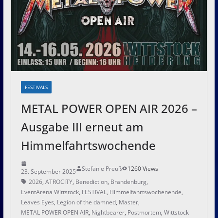
FESTIVALS
METAL POWER OPEN AIR 2026 –
Ausgabe III erneut am
Himmelfahrtswochende
Stefanie Preuß
1260 Views
23. September 2025
2026
,
ATROCITY
,
Benediction
,
Brandenburg
,
EventArena Wittstock
,
FESTIVAL
,
Himmelfahrtswochenende
,
Leaves Eyes
,
Legion of the damned
,
Master
,
METAL POWER OPEN AIR
,
Nightbearer
,
Postmortem
,
Wittstock