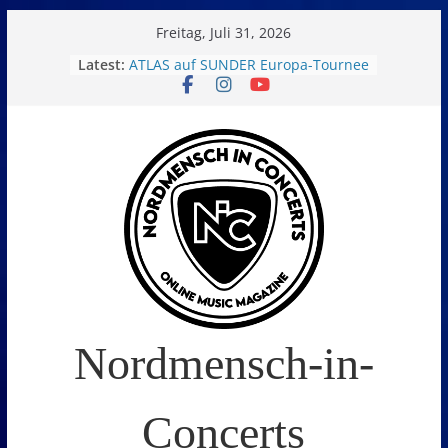
Skip
Freitag, Juli 31, 2026
to
Latest:
ATLAS auf SUNDER Europa-Tournee
Oelde Open Air 2026
content
14. Burning Q Festival – Drei Tage
Metal und Camping in
Freißenbüttel (Ausverkauft!)
FEED THE SICKNESS im Interview
I Prevail – Violent Nature Europe
Tour
Nordmensch-in-
Concerts