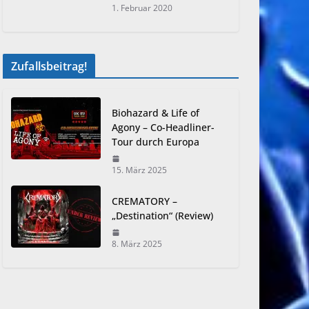
1. Februar 2020
Zufallsbeitrag!
Biohazard & Life of
Agony – Co-Headliner-
Tour durch Europa
15. März 2025
CREMATORY –
„Destination“ (Review)
8. März 2025