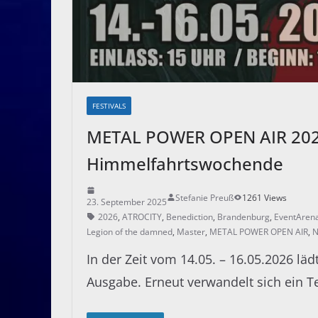
FESTIVALS
METAL POWER OPEN AIR 2026
Himmelfahrtswochende
Stefanie Preuß
1261 Views
23. September 2025
2026
,
ATROCITY
,
Benediction
,
Brandenburg
,
EventArena
Legion of the damned
,
Master
,
METAL POWER OPEN AIR
,
N
In der Zeit vom 14.05. – 16.05.2026 l
Ausgabe. Erneut verwandelt sich ein Te