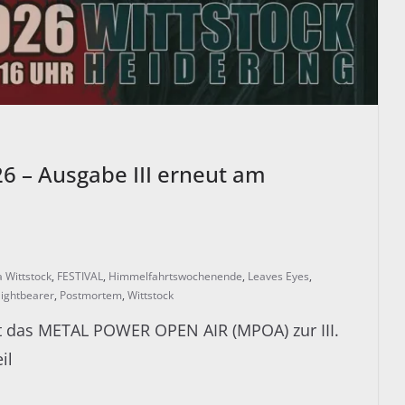
 – Ausgabe III erneut am
 Wittstock
,
FESTIVAL
,
Himmelfahrtswochenende
,
Leaves Eyes
,
ightbearer
,
Postmortem
,
Wittstock
ädt das METAL POWER OPEN AIR (MPOA) zur III.
il