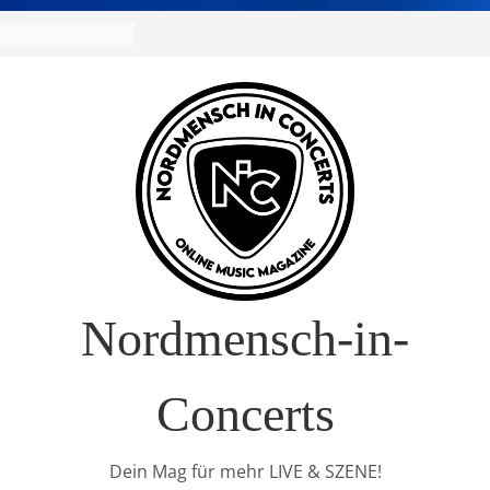
 Europa-Tournee
026
ival – Drei Tage
g in
verkauft!)
 im Interview
 Nature Europe
Nordmensch-in-
Concerts
Dein Mag für mehr LIVE & SZENE!