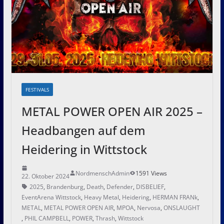
FESTIVALS
METAL POWER OPEN AIR 2025 –
Headbangen auf dem
Heidering in Wittstock
NordmenschAdmin
1591 Views
22. Oktober 2024
2025
,
Brandenburg
,
Death
,
Defender
,
DISBELIEF
,
EventArena Wittstock
,
Heavy Metal
,
Heidering
,
HERMAN FRANk
,
METAL
,
METAL POWER OPEN AIR
,
MPOA
,
Nervosa
,
ONSLAUGHT
,
PHIL CAMPBELL
,
POWER
,
Thrash
,
Wittstock