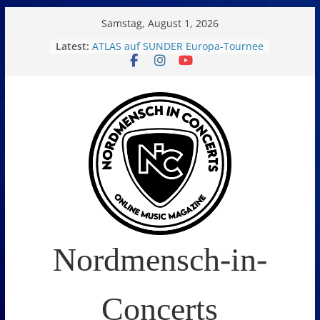
Skip
Samstag, August 1, 2026
to
Latest:
ATLAS auf SUNDER Europa-Tournee
Oelde Open Air 2026
content
14. Burning Q Festival – Drei Tage
Metal und Camping in
Freißenbüttel (Ausverkauft!)
FEED THE SICKNESS im Interview
I Prevail – Violent Nature Europe
Tour
Nordmensch-in-
Concerts