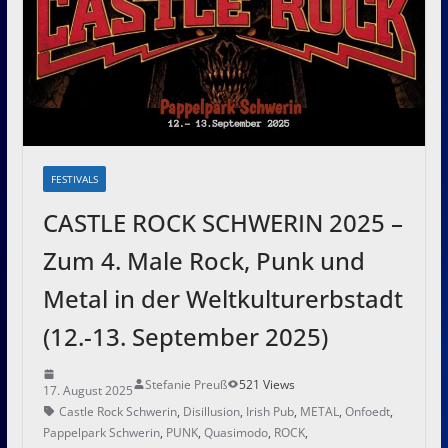
FESTIVALS
CASTLE ROCK SCHWERIN 2025 –
Zum 4. Male Rock, Punk und
Metal in der Weltkulturerbstadt
(12.-13. September 2025)
Stefanie Preuß
521 Views
17. August 2025
Castle Rock Schwerin
,
Disillusion
,
Irish Pub
,
METAL
,
Onfoedt
,
Pappelpark Schwerin
,
PUNK
,
Quasimodo
,
ROCK
,