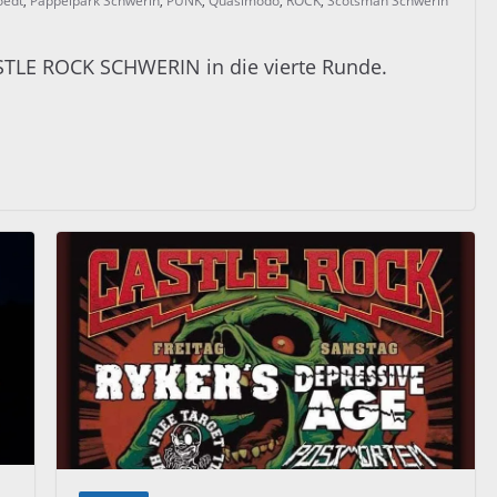
oedt
,
Pappelpark Schwerin
,
PUNK
,
Quasimodo
,
ROCK
,
Scotsman Schwerin
STLE ROCK SCHWERIN in die vierte Runde.
h