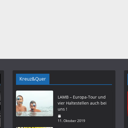
Kreuz&Quer
LAMB – Europa-Tour und
vier Haltestellen auch bei
uns !
11. Oktober 2019