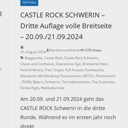
FESTIVALS
I
CASTLE ROCK SCHWERIN –
Dritte Auflage volle Breitseite
– 20.09./21.09.2024
NordmenschAdmin
1259 Views
25. August 2024
Baggasche
,
Castle Rock
,
Castle Rock Schwerin
,
Chaos and Confusion
,
Depressive Age
,
Dreiviertel Noin
,
K
,
Fatal Embrace
,
Free Target
,
Full Assault
,
Fuselwoche
,
Mainpoint
,
Mecklenburg-Vorpommern
,
METAL
,
Postmortem
,
PUNK
,
Rykers
,
Schwerin
,
The Lobotommies
,
The Scotsman
,
Verbal Fight
,
Weltkulturerbe
Am 20.09. und 21.09.2024 geht das
CASTLE ROCK Schwerin in die dritte
Runde. Während es im ersten Jahr noch
direkt