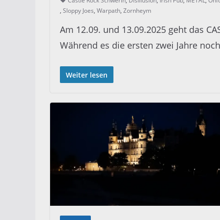
Castle Rock Schwerin
,
Disillusion
,
Irish Pub
,
METAL
,
Onf
,
Sloppy Joes
,
Warpath
,
Zornheym
Am 12.09. und 13.09.2025 geht das CA
Während es die ersten zwei Jahre noc
Weiter lesen