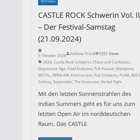
FESTIVALS
CASTLE ROCK Schwerin Vol. II
– Der Festival-Samstag
(21.09.2024)
Stefanie Preuß
1251 Views
9. Oktober 2024
2024
,
Castle Rock Schwerin
,
Chaos and Confusion
,
Depressive Age
,
Fatal Embrace
,
Full Assault
,
Mainpoint
,
METAL
,
OPEN AIR
,
Postmortem
,
Pub Schwerin
,
PUNK
,
ROC
Schloss
,
September
,
The Scotsman
,
Verbal Fight
Mit den letzten Sonnenstrahlen des
Indian Summers geht es für uns zum
letzten Open Air im norddeutschen
Raum. Das CASTLE