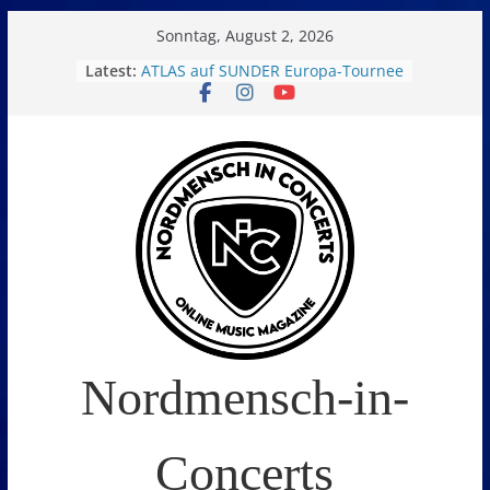
Skip
Sonntag, August 2, 2026
to
Latest:
ATLAS auf SUNDER Europa-Tournee
Oelde Open Air 2026
content
14. Burning Q Festival – Drei Tage
Metal und Camping in
Freißenbüttel (Ausverkauft!)
FEED THE SICKNESS im Interview
I Prevail – Violent Nature Europe
Tour
Nordmensch-in-
Concerts