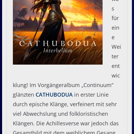
s
für
ein
e
Wei
ter
ent
wic
klung! Im Vorgängeralbum „Continuum“
glänzten
CATHUBODUA
in erster Linie
durch epische Klänge, verfeinert mit sehr
viel Abwechslung und folkloristischen
Klängen. Die Achillesverse war jedoch das
Gesamtbild mit dem weiblichem Gesang,