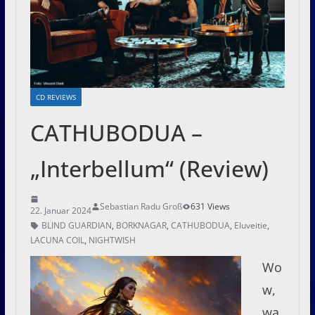
CD REVIEWS
CATHUBODUA –
„Interbellum“ (Review)
Sebastian Radu Groß
631 Views
22. Januar 2024
BLIND GUARDIAN
,
BORKNAGAR
,
CATHUBODUA
,
Eluveitie
,
LACUNA COIL
,
NIGHTWISH
Wo
w,
wa