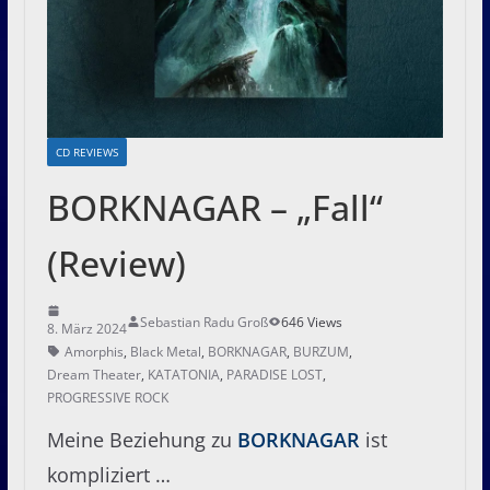
CD REVIEWS
BORKNAGAR – „Fall“
(Review)
Sebastian Radu Groß
646 Views
8. März 2024
Amorphis
,
Black Metal
,
BORKNAGAR
,
BURZUM
,
Dream Theater
,
KATATONIA
,
PARADISE LOST
,
PROGRESSIVE ROCK
Meine Beziehung zu
BORKNAGAR
ist
kompliziert …