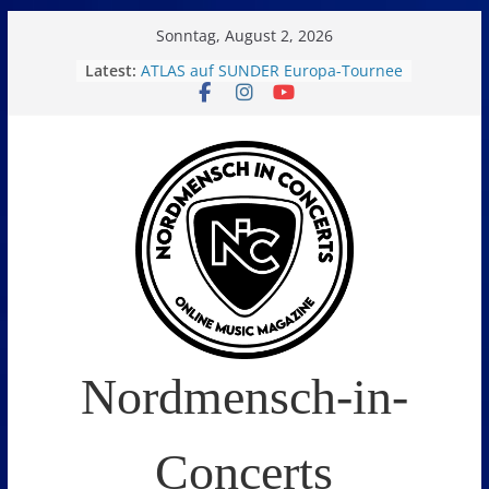
Skip
Sonntag, August 2, 2026
to
Latest:
ATLAS auf SUNDER Europa-Tournee
Oelde Open Air 2026
content
14. Burning Q Festival – Drei Tage
Metal und Camping in
Freißenbüttel (Ausverkauft!)
FEED THE SICKNESS im Interview
I Prevail – Violent Nature Europe
Tour
Nordmensch-in-
Concerts