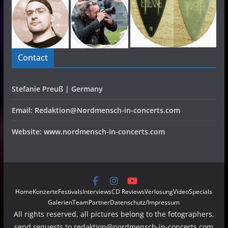
Contact
Stefanie Preuß | Germany
Email: Redaktion@Nordmensch-in-concerts.com
Website: www.nordmensch-in-concerts.com
Home
Konzerte
Festivals
Interviews
CD Reviews
Verlosung
Video
Specials
Galerien
Team
Partner
Datenschutz/Impressum
All rights reserved, all pictures belong to the fotographers,
send requests to redaktion@nordmensch-in-concerts.com