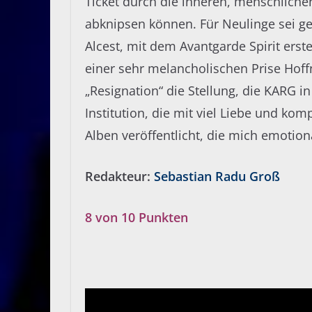
Ticket durch die inneren, menschlic
abknipsen können. Für Neulinge sei g
Alcest, mit dem Avantgarde Spirit erst
einer sehr melancholischen Prise Hof
„Resignation“ die Stellung, die KARG
Institution, die mit viel Liebe und k
Alben veröffentlicht, die mich emotio
Redakteur:
Sebastian Radu Groß
8 von 10 Punkten