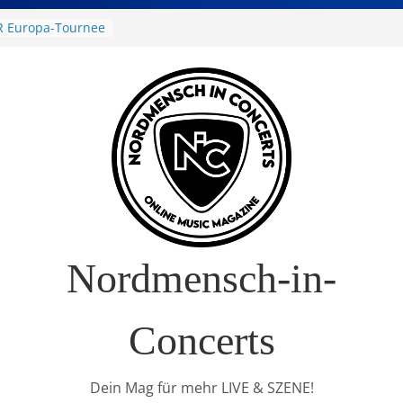
R Europa-Tournee
026
ival – Drei Tage
g in
verkauft!)
S im Interview
t Nature Europe
Nordmensch-in-
Concerts
Dein Mag für mehr LIVE & SZENE!