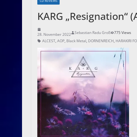
CD REVIEWS
KARG „Resignation“ 
Sebastian Radu Groß
775 Views
28. November 2022
ALCEST
,
AOP
,
Black Metal
,
DORNENREICH
,
HARAKIRI FO