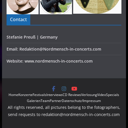
Contact
Stefanie Preuß | Germany
Email: Redaktion@Nordmensch-in-concerts.com
Website: www.nordmensch-in-concerts.com
Home
Konzerte
Festivals
Interviews
CD Reviews
Verlosung
Video
Specials
Galerien
Team
Partner
Datenschutz/Impressum
All rights reserved, all pictures belong to the fotographers,
send requests to redaktion@nordmensch-in-concerts.com