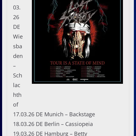
03.
26
DE
Wie
sba
den
–
Sch
lac
hth
of
17.03.26 DE Munich – Backstage
18.03.26 DE Berlin – Cassiopeia
19.03.26 DE Hamburg – Betty