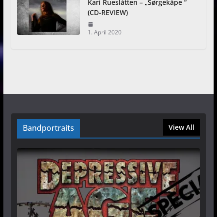
Kari Rueslåtten – „Sørgekåpe “
(CD-REVIEW)
1. April 2020
Bandportraits
View All