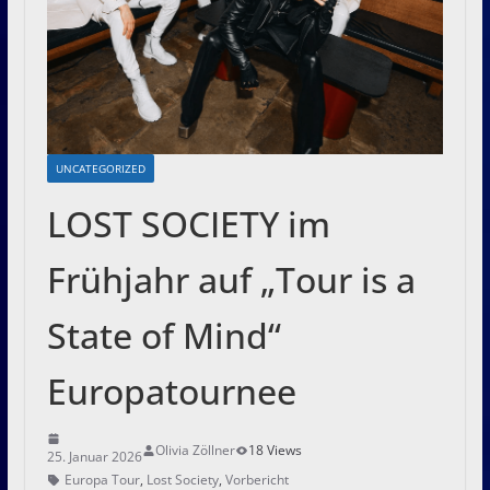
UNCATEGORIZED
LOST SOCIETY im
Frühjahr auf „Tour is a
State of Mind“
Europatournee
Olivia Zöllner
18 Views
25. Januar 2026
Europa Tour
,
Lost Society
,
Vorbericht