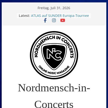
Skip
Freitag, Juli 31, 2026
to
Latest:
ATLAS auf SUNDER Europa-Tournee
Oelde Open Air 2026
content
14. Burning Q Festival – Drei Tage
Metal und Camping in
Freißenbüttel (Ausverkauft!)
FEED THE SICKNESS im Interview
I Prevail – Violent Nature Europe
Tour
Nordmensch-in-
Concerts