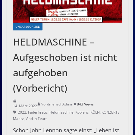
UNCATEGORIZED
HELDMASCHINE –
Aufgeschoben ist nicht
aufgehoben
(Vorbericht)
NordmenschAdmin
843 Views
14. März 2022
2022
,
Fadenkreuz
,
Heldmaschine
,
Koblenz
,
KÖLN
,
KONZERTE
,
Maerz
,
Vlad in Tears
Schon John Lennon sagte einst: „Leben ist