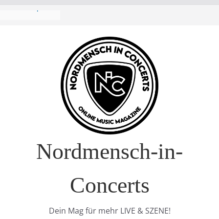
 Europa-Tournee
026
ival – Drei Tage
g in
verkauft!)
 im Interview
 Nature Europe
Nordmensch-in-
Concerts
Dein Mag für mehr LIVE & SZENE!