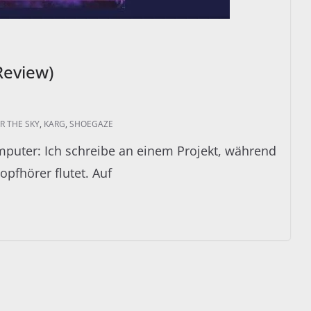
Review)
R THE SKY
,
KARG
,
SHOEGAZE
uter: Ich schreibe an einem Projekt, während
pfhörer flutet. Auf