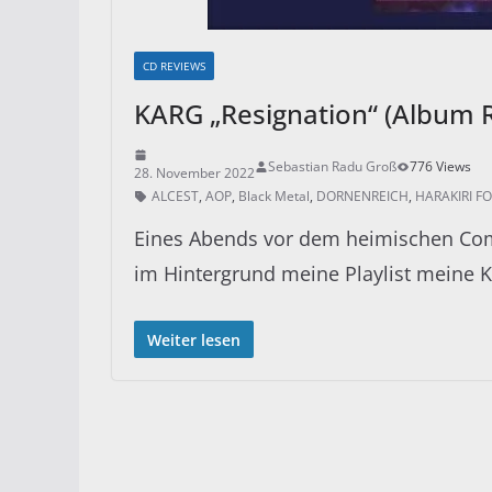
CD REVIEWS
KARG „Resignation“ (Album 
Sebastian Radu Groß
776 Views
28. November 2022
ALCEST
,
AOP
,
Black Metal
,
DORNENREICH
,
HARAKIRI FO
Eines Abends vor dem heimischen Comp
im Hintergrund meine Playlist meine Ko
Weiter lesen