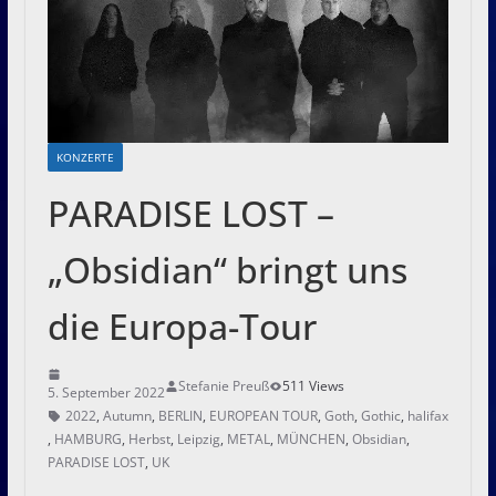
KONZERTE
PARADISE LOST –
„Obsidian“ bringt uns
die Europa-Tour
Stefanie Preuß
511 Views
5. September 2022
2022
,
Autumn
,
BERLIN
,
EUROPEAN TOUR
,
Goth
,
Gothic
,
halifax
,
HAMBURG
,
Herbst
,
Leipzig
,
METAL
,
MÜNCHEN
,
Obsidian
,
PARADISE LOST
,
UK