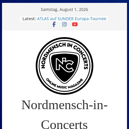
Skip
Samstag, August 1, 2026
to
Latest:
ATLAS auf SUNDER Europa-Tournee
Oelde Open Air 2026
content
14. Burning Q Festival – Drei Tage
Metal und Camping in
Freißenbüttel (Ausverkauft!)
FEED THE SICKNESS im Interview
I Prevail – Violent Nature Europe
Tour
Nordmensch-in-
Concerts