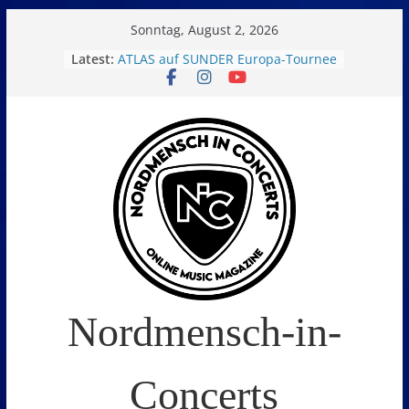
Skip
Sonntag, August 2, 2026
to
Latest:
ATLAS auf SUNDER Europa-Tournee
Oelde Open Air 2026
content
14. Burning Q Festival – Drei Tage
Metal und Camping in
Freißenbüttel (Ausverkauft!)
FEED THE SICKNESS im Interview
I Prevail – Violent Nature Europe
Tour
Nordmensch-in-
Concerts