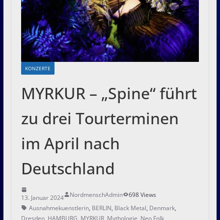
KONZERTE
MYRKUR – „Spine“ führt
zu drei Tourterminen
im April nach
Deutschland
NordmenschAdmin
698 Views
13. Januar 2024
Ausnahmekuenstlerin
,
BERLIN
,
Black Metal
,
Denmark
,
Dresden
,
HAMBURG
,
MYRKUR
,
Mythologie
,
Neo Folk
,