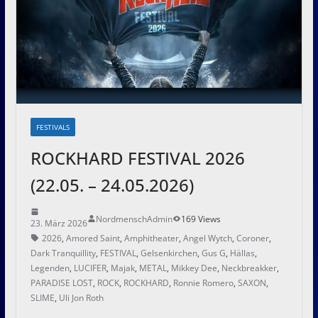
FESTIVALS
ROCKHARD FESTIVAL 2026
(22.05. – 24.05.2026)
NordmenschAdmin
169 Views
23. März 2026
2026
,
Amored Saint
,
Amphitheater
,
Angel Wytch
,
Coroner
,
Dark Tranquillity
,
FESTIVAL
,
Gelsenkirchen
,
Gus G
,
Hällas
,
Legenden
,
LUCIFER
,
Majak
,
METAL
,
Mikkey Dee
,
Neckbreakker
,
PARADISE LOST
,
ROCK
,
ROCKHARD
,
Ronnie Romero
,
SAXON
,
SLIME
,
Uli Jon Roth