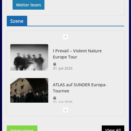
Weiter lesen
Szene
I Prevail – Violent Nature
Europe Tour
31. Juli 2026
ATLAS auf SUNDER Europa-
Tournee
31. Juli 2026
Just For Fun Open Air 2026:
Zwei Tage Rock und Metal in
Interviews
View All
Eystrup