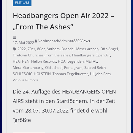
FESTIVALS
Headbangers Open Air 2022 –
„From The Ashes“
NordmenschAdmin
880 Views
17. Mai 2022
2022
,
70er
,
80er
,
Anthem
,
Brande Hörnerkirchen
,
Fifth Angel
,
Firetown Churches
,
from the ashes
,
Headbangers Open Air
,
HEATHEN
,
Helion Records
,
HOA
,
Legenden
,
METAL
,
Metal Gartenparty
,
Old school
,
Pentagram
,
Sacred Reich
,
SCHLESWIG-HOLSTEIN
,
Thomas Tegelhuetter
,
Uli John Roth
,
Vicious Rumors
Die 24. Auflage des HEADBANGERS OPEN
AIRS steht in den Startlöchern. In der Zeit
vom 28.07.-30.07.2022 findet die wohl
“größte