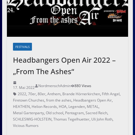
FESTIVALS
Headbangers Open Air 2022 –
„From The Ashes“
NordmenschAdmin
880 Views
17. Mai 2022
2022
,
70er
,
80er
,
Anthem
,
Brande Hörnerkirchen
,
Fifth Angel
,
Firetown Churches
,
from the ashes
,
Headbangers Open Air
,
HEATHEN
,
Helion Records
,
HOA
,
Legenden
,
METAL
,
Metal Gartenparty
,
Old school
,
Pentagram
,
Sacred Reich
,
SCHLESWIG-HOLSTEIN
,
Thomas Tegelhuetter
,
Uli John Roth
,
Vicious Rumors