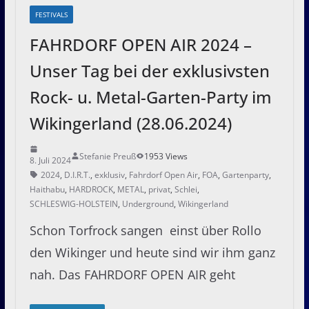
FESTIVALS
FAHRDORF OPEN AIR 2024 –
Unser Tag bei der exklusivsten
Rock- u. Metal-Garten-Party im
Wikingerland (28.06.2024)
Stefanie Preuß
1953 Views
8. Juli 2024
2024
,
D.I.R.T.
,
exklusiv
,
Fahrdorf Open Air
,
FOA
,
Gartenparty
,
Haithabu
,
HARDROCK
,
METAL
,
privat
,
Schlei
,
SCHLESWIG-HOLSTEIN
,
Underground
,
Wikingerland
Schon Torfrock sangen einst über Rollo
den Wikinger und heute sind wir ihm ganz
nah. Das FAHRDORF OPEN AIR geht