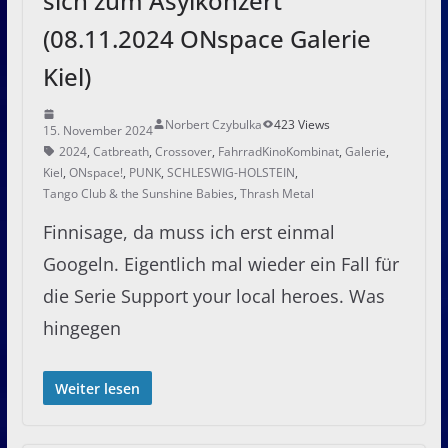
sich zum Asylkonzert
(08.11.2024 ONspace Galerie
Kiel)
Norbert Czybulka
423 Views
15. November 2024
2024
,
Catbreath
,
Crossover
,
FahrradKinoKombinat
,
Galerie
,
Kiel
,
ONspace!
,
PUNK
,
SCHLESWIG-HOLSTEIN
,
Tango Club & the Sunshine Babies
,
Thrash Metal
Finnisage, da muss ich erst einmal
Googeln. Eigentlich mal wieder ein Fall für
die Serie Support your local heroes. Was
hingegen
Weiter lesen