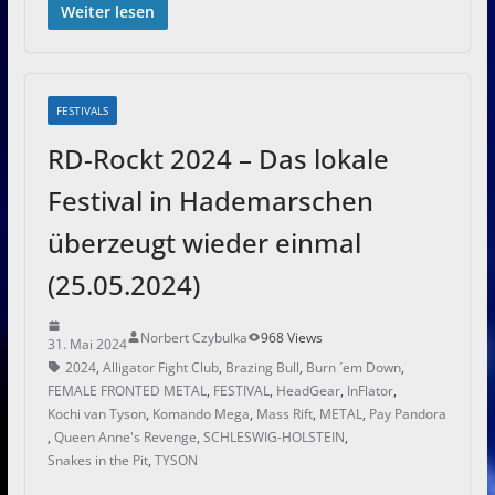
Weiter lesen
FESTIVALS
RD-Rockt 2024 – Das lokale
Festival in Hademarschen
überzeugt wieder einmal
(25.05.2024)
Norbert Czybulka
968 Views
31. Mai 2024
2024
,
Alligator Fight Club
,
Brazing Bull
,
Burn ´em Down
,
FEMALE FRONTED METAL
,
FESTIVAL
,
HeadGear
,
InFlator
,
Kochi van Tyson
,
Komando Mega
,
Mass Rift
,
METAL
,
Pay Pandora
,
Queen Anne's Revenge
,
SCHLESWIG-HOLSTEIN
,
Snakes in the Pit
,
TYSON