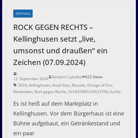
FESTIVALS
ROCK GEGEN RECHTS –
Kellinghusen setzt „live,
umsonst und draußen“ ein
Zeichen (07.09.2024)
Norbert Czybulka
622 Views
12. September 2024
2024
,
Kellinghusen
,
Knud Voss
,
Muuske
,
Orange of Fire
,
Rantanplan
,
Rock gegen Rechts
,
SCHLESWIG-HOLSTEIN
,
Surfits
Es ist heiß auf dem Marktplatz in
Kellinghusen. Vor dem Bürgerhaus ist eine
Bühne aufgebaut, ein Getränkestand und
ein paar