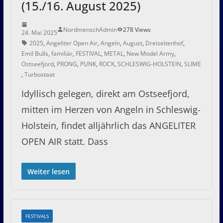
(15./16. August 2025)
NordmenschAdmin
278 Views
24. Mai 2025
2025
,
Angeliter Open Air
,
Angeln
,
August
,
Dreiseitenhof
,
Emil Bulls
,
familiär
,
FESTIVAL
,
METAL
,
New Model Army
,
Ostseefjord
,
PRONG
,
PUNK
,
ROCK
,
SCHLESWIG-HOLSTEIN
,
SLIME
,
Turbostaat
Idyllisch gelegen, direkt am Ostseefjord,
mitten im Herzen von Angeln in Schleswig-
Holstein, findet alljährlich das ANGELITER
OPEN AIR statt. Dass
Weiter lesen
FESTIVALS