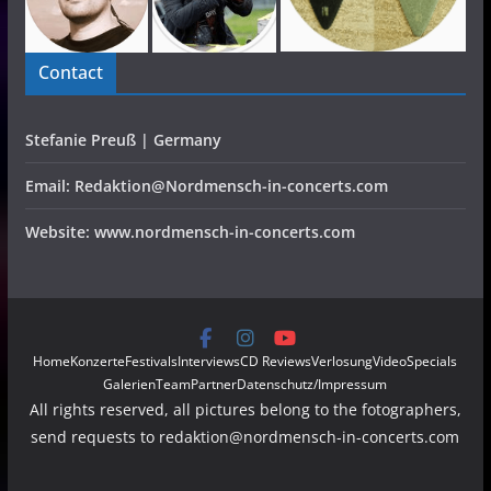
Contact
Stefanie Preuß | Germany
Email: Redaktion@Nordmensch-in-concerts.com
Website: www.nordmensch-in-concerts.com
Home
Konzerte
Festivals
Interviews
CD Reviews
Verlosung
Video
Specials
Galerien
Team
Partner
Datenschutz/Impressum
All rights reserved, all pictures belong to the fotographers,
send requests to redaktion@nordmensch-in-concerts.com