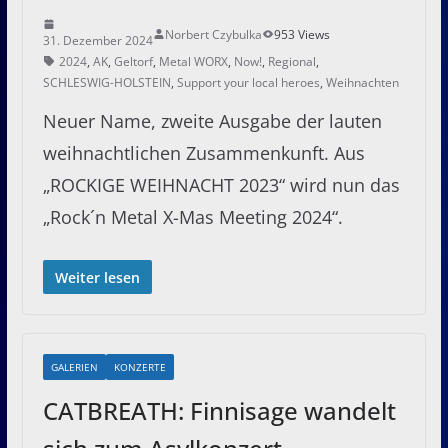
Norbert Czybulka
953 Views
31. Dezember 2024
2024
,
AK
,
Geltorf
,
Metal WORX
,
Now!
,
Regional
,
SCHLESWIG-HOLSTEIN
,
Support your local heroes
,
Weihnachten
Neuer Name, zweite Ausgabe der lauten
weihnachtlichen Zusammenkunft. Aus
„ROCKIGE WEIHNACHT 2023“ wird nun das
„Rock´n Metal X-Mas Meeting 2024“.
Weiter lesen
GALERIEN
KONZERTE
CATBREATH: Finnisage wandelt