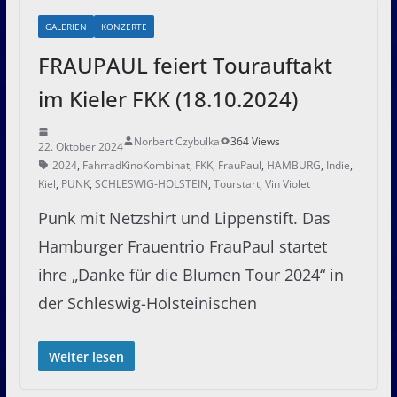
GALERIEN
KONZERTE
FRAUPAUL feiert Tourauftakt
im Kieler FKK (18.10.2024)
Norbert Czybulka
364 Views
22. Oktober 2024
2024
,
FahrradKinoKombinat
,
FKK
,
FrauPaul
,
HAMBURG
,
Indie
,
Kiel
,
PUNK
,
SCHLESWIG-HOLSTEIN
,
Tourstart
,
Vin Violet
Punk mit Netzshirt und Lippenstift. Das
Hamburger Frauentrio FrauPaul startet
ihre „Danke für die Blumen Tour 2024“ in
der Schleswig-Holsteinischen
Weiter lesen