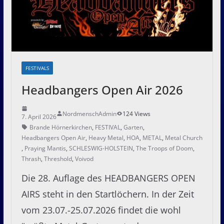
FESTIVALS
Headbangers Open Air 2026
NordmenschAdmin
124 Views
7. April 2026
Brande Hörnerkirchen
,
FESTIVAL
,
Garten
,
Headbangers Open Air
,
Heavy Metal
,
HOA
,
METAL
,
Metal Church
,
Praying Mantis
,
SCHLESWIG-HOLSTEIN
,
The Troops of Doom
,
Thrash
,
Threshold
,
Voivod
Die 28. Auflage des HEADBANGERS OPEN
AIRS steht in den Startlöchern. In der Zeit
vom 23.07.-25.07.2026 findet die wohl