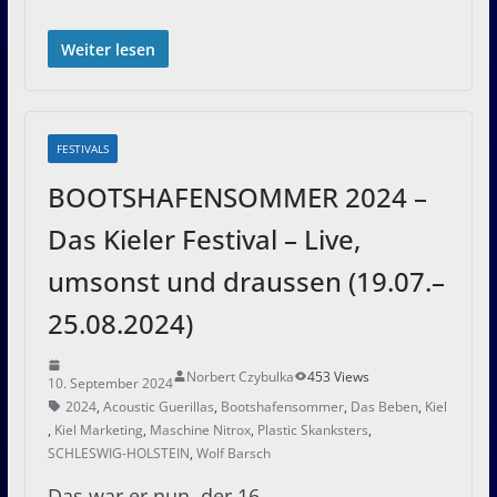
Weiter lesen
FESTIVALS
BOOTSHAFENSOMMER 2024 –
Das Kieler Festival – Live,
umsonst und draussen (19.07.–
25.08.2024)
Norbert Czybulka
453 Views
10. September 2024
2024
,
Acoustic Guerillas
,
Bootshafensommer
,
Das Beben
,
Kiel
,
Kiel Marketing
,
Maschine Nitrox
,
Plastic Skanksters
,
SCHLESWIG-HOLSTEIN
,
Wolf Barsch
Das war er nun, der 16.