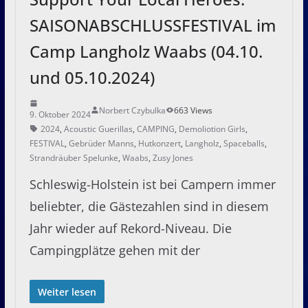
SAISONABSCHLUSSFESTIVAL im
Camp Langholz Waabs (04.10.
und 05.10.2024)
Norbert Czybulka
663 Views
9. Oktober 2024
2024
,
Acoustic Guerillas
,
CAMPING
,
Demoliotion Girls
,
FESTIVAL
,
Gebrüder Manns
,
Hutkonzert
,
Langholz
,
Spaceballs
,
Strandräuber Spelunke
,
Waabs
,
Zusy Jones
Schleswig-Holstein ist bei Campern immer
beliebter, die Gästezahlen sind in diesem
Jahr wieder auf Rekord-Niveau. Die
Campingplätze gehen mit der
Weiter lesen