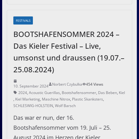
FESTIVALS
BOOTSHAFENSOMMER 2024 –
Das Kieler Festival – Live,
umsonst und draussen (19.07.–
25.08.2024)
Norbert Czybulka
454 Views
10. September 2024
2024
,
Acoustic Guerillas
,
Bootshafensommer
,
Das Beben
,
Kiel
,
Kiel Marketing
,
Maschine Nitrox
,
Plastic Skanksters
,
SCHLESWIG-HOLSTEIN
,
Wolf Barsch
Das war er nun, der 16.
Bootshafensommer vom 19. Juli – 25.
August 2024 im Herzen der Kieler