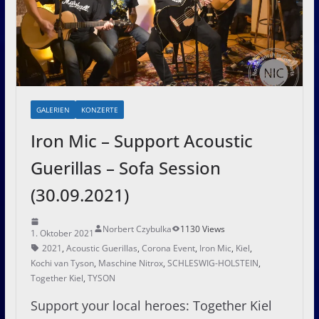
GALERIEN
KONZERTE
Iron Mic – Support Acoustic
Guerillas – Sofa Session
(30.09.2021)
Norbert Czybulka
1130 Views
1. Oktober 2021
2021
,
Acoustic Guerillas
,
Corona Event
,
Iron Mic
,
Kiel
,
Kochi van Tyson
,
Maschine Nitrox
,
SCHLESWIG-HOLSTEIN
,
Together Kiel
,
TYSON
Support your local heroes: Together Kiel