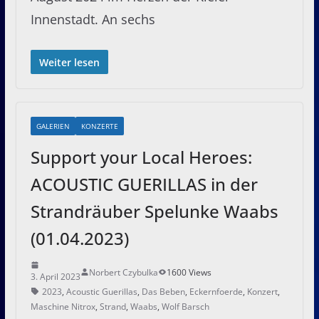
Innenstadt. An sechs
Weiter lesen
GALERIEN
KONZERTE
Support your Local Heroes:
ACOUSTIC GUERILLAS in der
Strandräuber Spelunke Waabs
(01.04.2023)
Norbert Czybulka
1600 Views
3. April 2023
2023
,
Acoustic Guerillas
,
Das Beben
,
Eckernfoerde
,
Konzert
,
Maschine Nitrox
,
Strand
,
Waabs
,
Wolf Barsch