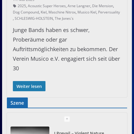
2025
,
Acoustic Super Heroes
,
Arne Langner
,
Die Mension
,
Dog Compound
,
Kiel
,
Maschine Nitrox
,
Musico Kiel
,
Perversuality
,
SCHLESWIG-HOLSTEIN
,
The Jones´s
Junge Bands haben es schwer,
Proberäume oder gar
Auftrittsmöglichkeiten zu bekommen. Der
Verein Musico e.V. engagiert sich seit über
30
Weiter lesen
Szene
I Prevail – Violent Nature