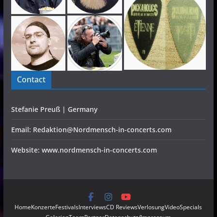
Contact
Stefanie Preuß | Germany
Email: Redaktion@Nordmensch-in-concerts.com
Website: www.nordmensch-in-concerts.com
Home
Konzerte
Festivals
Interviews
CD Reviews
Verlosung
Video
Specials