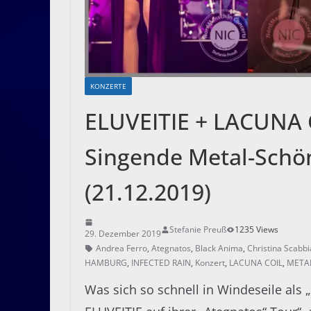
KONZERTE
ELUVEITIE + LACUNA 
Singende Metal-Schö
(21.12.2019)
Stefanie Preuß
1235 Views
29. Dezember 2019
Andrea Ferro
,
Ategnatos
,
Black Anima
,
Christina Scabbi
HAMBURG
,
INFECTED RAIN
,
Konzert
,
LACUNA COIL
,
META
Was sich so schnell in Windeseile als 