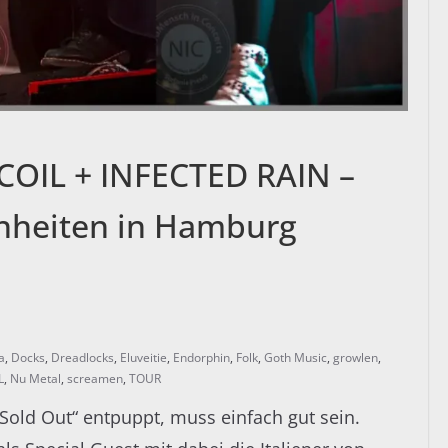
COIL + INFECTED RAIN –
nheiten in Hamburg
a
,
Docks
,
Dreadlocks
,
Eluveitie
,
Endorphin
,
Folk
,
Goth Music
,
growlen
,
L
,
Nu Metal
,
screamen
,
TOUR
„Sold Out“ entpuppt, muss einfach gut sein.