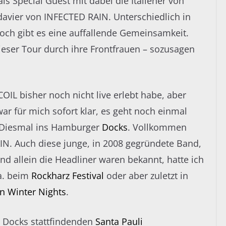
als Special Guest mit dabei die Italiener von
avier von INFECTED RAIN. Unterschiedlich in
ch gibt es eine auffallende Gemeinsamkeit.
ieser Tour durch ihre Frontfrauen – sozusagen
OIL bisher noch nicht live erlebt habe, aber
ar für mich sofort klar, es geht noch einmal
 Diesmal ins Hamburger
Docks
. Vollkommen
IN. Auch diese junge, in 2008 gegründete Band,
und allein die Headliner waren bekannt, hatte ich
a. beim
Rockharz Festival
oder aber zuletzt in
n Winter Nights
.
m Docks stattfindenden
Santa Pauli