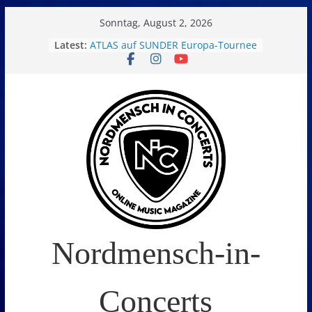
Skip
Sonntag, August 2, 2026
to
Latest:
ATLAS auf SUNDER Europa-Tournee
Oelde Open Air 2026
content
14. Burning Q Festival – Drei Tage
Metal und Camping in
Freißenbüttel (Ausverkauft!)
FEED THE SICKNESS im Interview
I Prevail – Violent Nature Europe
Tour
Nordmensch-in-
Concerts