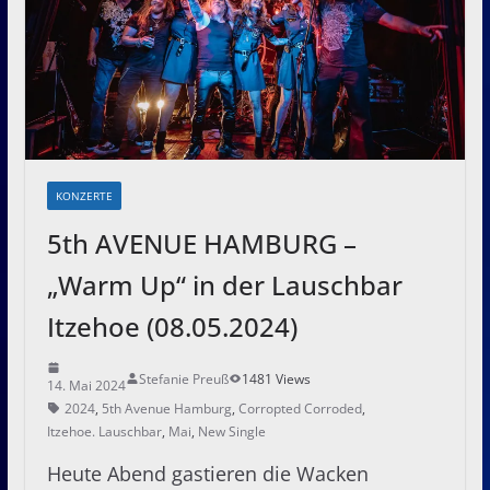
KONZERTE
5th AVENUE HAMBURG –
„Warm Up“ in der Lauschbar
Itzehoe (08.05.2024)
Stefanie Preuß
1481 Views
14. Mai 2024
2024
,
5th Avenue Hamburg
,
Corropted Corroded
,
Itzehoe. Lauschbar
,
Mai
,
New Single
Heute Abend gastieren die Wacken