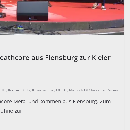
thcore aus Flensburg zur Kieler
OCHE
,
Konzert
,
Kritik
,
Krusenkoppel
,
METAL
,
Methods Of Massacre
,
Review
core Metal und kommen aus Flensburg. Zum
Bühne zur