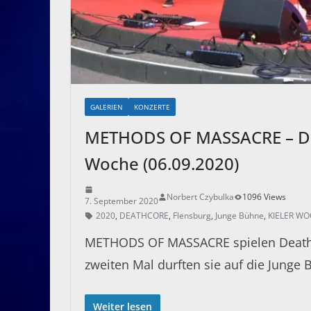
GALERIEN
KONZERTE
METHODS OF MASSACRE – Dea
Woche (06.09.2020)
Norbert Czybulka
1096 Views
7. September 2020
2020
,
DEATHCORE
,
Flensburg
,
Junge Bühne
,
KIELER W
METHODS OF MASSACRE spielen Death
zweiten Mal durften sie auf die Junge 
Weiter lesen