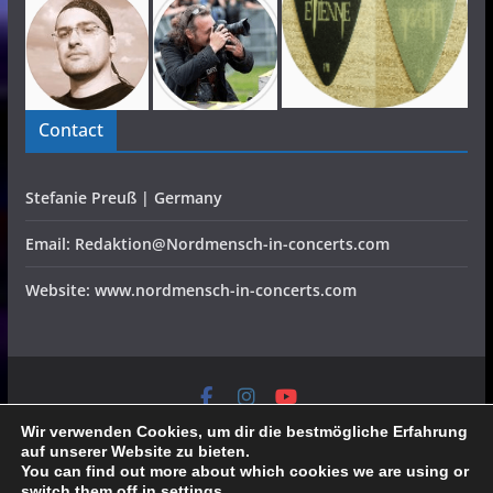
Contact
Stefanie Preuß | Germany
Email: Redaktion@Nordmensch-in-concerts.com
Website: www.nordmensch-in-concerts.com
Home
Konzerte
Festivals
Interviews
CD Reviews
Verlosung
Video
Specials
Wir verwenden Cookies, um dir die bestmögliche Erfahrung
Galerien
Team
Partner
Datenschutz/Impressum
auf unserer Website zu bieten.
All rights reserved, all pictures belong to the fotographers,
You can find out more about which cookies we are using or
switch them off in
settings
.