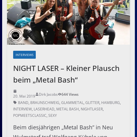
INTERVIEWS
NIGHT LASER – Kleiner Plausch
beim „Metal Bash“
Dirk Jacobs
644 Views
20. Mai 2019
BAND
,
BRAUNSCHWEIG
,
GLAMMETAL
,
GLITTER
,
HAMBURG
,
INTERVIEW
,
LASERHEAD
,
METAL BASH
,
NIGHTLASER
,
POPMEETSCLASSIC
,
SEXY
Beim diesjährigen „Metal Bash“ in Neu
Wulmstorf traf Wolfgang Kühnle von