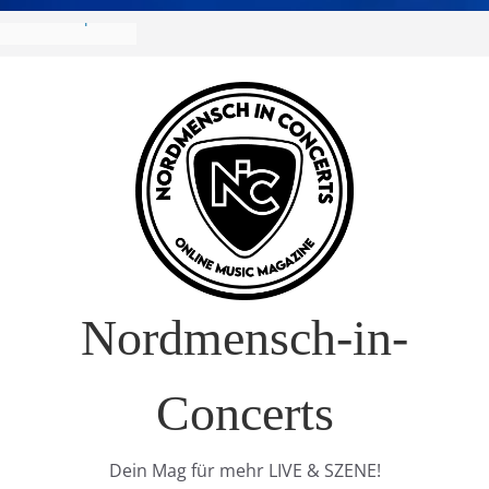
R Europa-Tournee
026
ival – Drei Tage
g in
verkauft!)
S im Interview
t Nature Europe
Nordmensch-in-
Concerts
Dein Mag für mehr LIVE & SZENE!