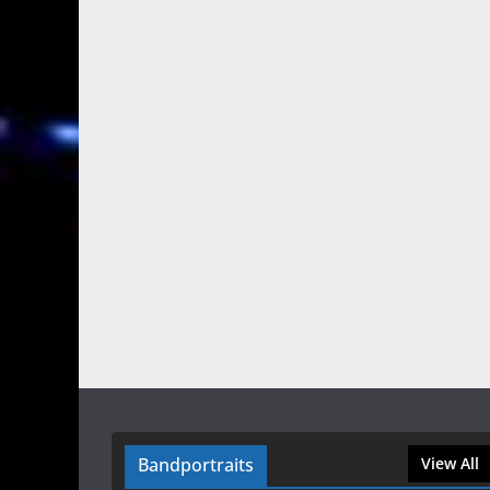
Bandportraits
View All