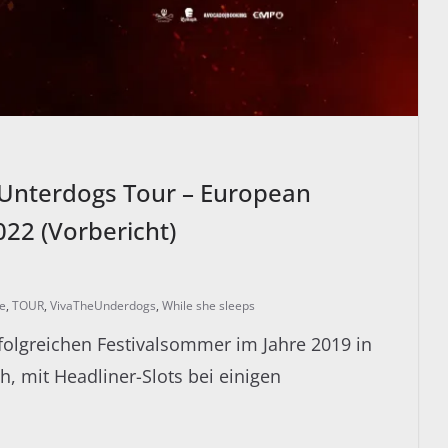
Unterdogs Tour – European
22 (Vorbericht)
e
,
TOUR
,
VivaTheUnderdogs
,
While she sleeps
folgreichen Festivalsommer im Jahre 2019 in
, mit Headliner-Slots bei einigen