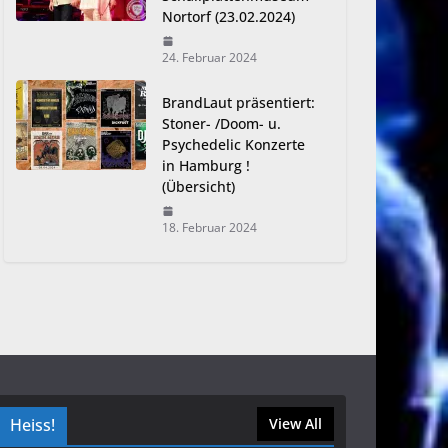
Nortorf (23.02.2024)
24. Februar 2024
BrandLaut präsentiert:
Stoner- /Doom- u.
Psychedelic Konzerte
in Hamburg !
(Übersicht)
18. Februar 2024
Heiss!
View All