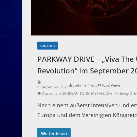
KONZERTE
PARKWAY DRIVE – „Viva The 
Revolution“ im September 20
Stefanie Preuß
1062 Views
6. Dezember 2021
Australia
,
EUROPEAN TOUR
,
METALCORE
,
Parkway Driv
Nach einem äußerst intensiven und er
Europa und dem Vereinigten Königreich
Weiter lesen