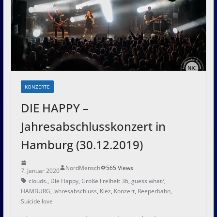
KONZERTE
DIE HAPPY –
Jahresabschlusskonzert in
Hamburg (30.12.2019)
NordMensch
565 Views
7. Januar 2020
clouds.
,
Die Happy
,
Große Freiheit 36
,
guess what?
,
HAMBURG
,
Jahresabschluss
,
Kiez
,
Konzert
,
Reeperbahn
,
Suicide love