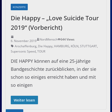
KONZERTE
Die Happy – „Love Suicide Tour
2019“ (Vorbericht)
NordMensch
644 Views
6. November 2019
Arschaffenburg
,
Die Happy
,
HAMBURG
,
KÖLN
,
STUTTGART
,
Supersonic Speed
,
TOUR
DIE HAPPY können auf eine 25-jährige
Bandgeschichte zurückblicken, in der sie
schon so einiges erreicht haben und mit
so einigen
Weiter lesen