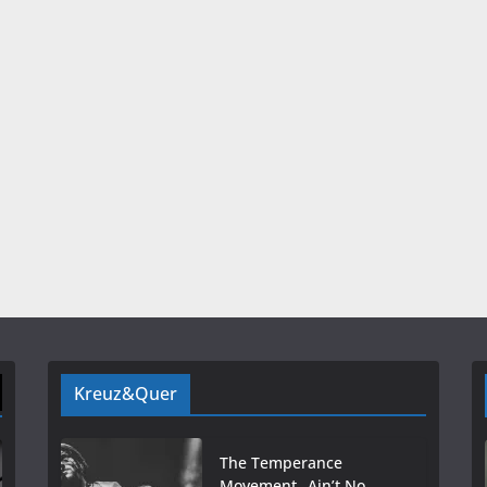
Kreuz&Quer
The Temperance
Movement „Ain’t No