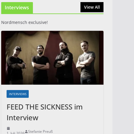
2026: Zwei Tage Rock
Interviews
View All
und Metal in Eystrup
8. August 2026
Nordmensch exclusive!
INTERVIEWS
FEED THE SICKNESS im
Interview
Stefanie Preuß
1. Juli 2026