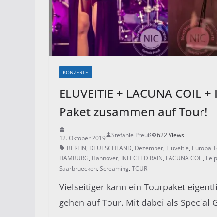
KONZERTE
ELUVEITIE + LACUNA COIL + 
Paket zusammen auf Tour!
Stefanie Preuß
622 Views
12. Oktober 2019
BERLIN
,
DEUTSCHLAND
,
Dezember
,
Eluveitie
,
Europa T
HAMBURG
,
Hannover
,
INFECTED RAIN
,
LACUNA COIL
,
Leip
Saarbruecken
,
Screaming
,
TOUR
Vielseitiger kann ein Tourpaket eigent
gehen auf Tour. Mit dabei als Special G