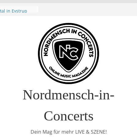
t Nature Europe
R Europa-Tournee
026
ival – Drei Tage
g in
verkauft!)
Air 2026: Zwei
al in Eystrup
Nordmensch-in-
Concerts
Dein Mag für mehr LIVE & SZENE!