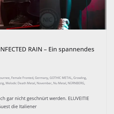
INFECTED RAIN – Ein spannendes
ournee
,
Female Fronted
,
Germany
,
GOTHIC METAL
,
Growling
,
zig
,
Melodic Death Metal
,
November
,
Nu Metal
,
NÜRNBERG
,
lich gar nicht geschnürt werden. ELUVEITIE
uest die Italiener