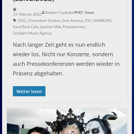
Norbert Czybulka
901 Views
23. Februar 2022
2022
,
Chameleon Studios
,
Eros Atomus
,
ESC
,
HAMBURG
,
Hard Rock Cafe
,
Joachim Witt
,
Pressetermin
,
Schubert Music Agency
Nach langer Zeit geht es nun endlich
wieder los. Nicht nur Konzerte, sondern
auch Pressekonferenzen werden wieder in
Präsenz abgehalten.
Weiter lesen