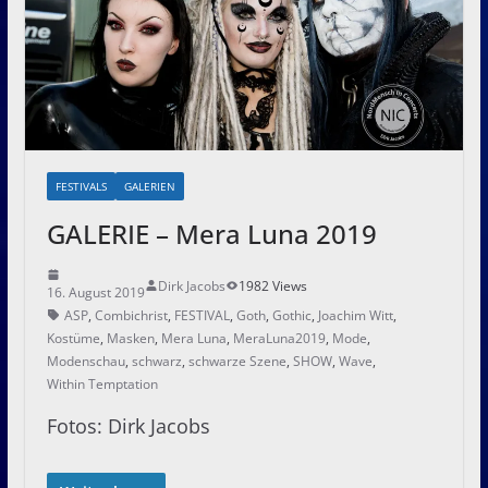
FESTIVALS
GALERIEN
GALERIE – Mera Luna 2019
Dirk Jacobs
1982 Views
16. August 2019
ASP
,
Combichrist
,
FESTIVAL
,
Goth
,
Gothic
,
Joachim Witt
,
Kostüme
,
Masken
,
Mera Luna
,
MeraLuna2019
,
Mode
,
Modenschau
,
schwarz
,
schwarze Szene
,
SHOW
,
Wave
,
Within Temptation
Fotos: Dirk Jacobs