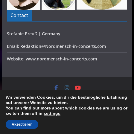
Contact
Stefanie Preuß | Germany
Email: Redaktion@Nordmensch-in-concerts.com
Website: www.nordmensch-in-concerts.com
Home
Konzerte
Festivals
Interviews
CD Reviews
Verlosung
Video
Specials
Wir verwenden Cookies, um dir die bestmögliche Erfahrung
Galerien
Team
Partner
Datenschutz/Impressum
auf unserer Website zu bieten.
All rights reserved, all pictures belong to the fotographers,
You can find out more about which cookies we are using or
switch them off in
settings
.
send requests to redaktion@nordmensch-in-concerts.com
Akzeptieren