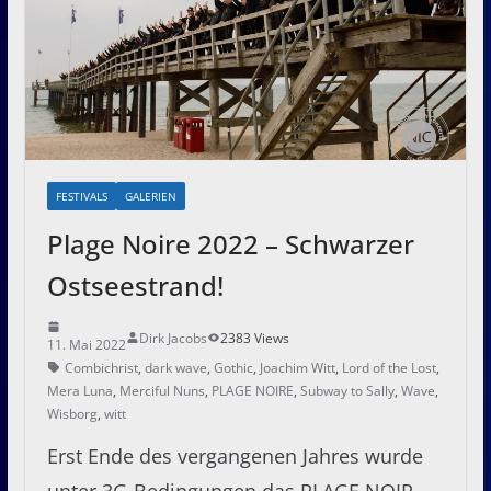
FESTIVALS
GALERIEN
Plage Noire 2022 – Schwarzer
Ostseestrand!
Dirk Jacobs
2383 Views
11. Mai 2022
Combichrist
,
dark wave
,
Gothic
,
Joachim Witt
,
Lord of the Lost
,
Mera Luna
,
Merciful Nuns
,
PLAGE NOIRE
,
Subway to Sally
,
Wave
,
Wisborg
,
witt
Erst Ende des vergangenen Jahres wurde
unter 3G-Bedingungen das PLAGE NOIR