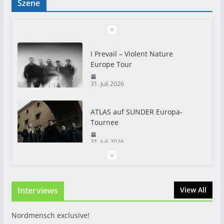
Szene
I Prevail – Violent Nature
Europe Tour
31. Juli 2026
ATLAS auf SUNDER Europa-
Tournee
31. Juli 2026
Just For Fun Open Air 2026:
Zwei Tage Rock und Metal in
Interviews
View All
Eystrup
8. August 2026
Nordmensch exclusive!