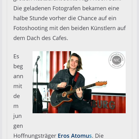
Die geladenen Fotografen bekamen eine
halbe Stunde vorher die Chance auf ein
Fotoshooting mit den beiden Künstlern auf
dem Dach des Cafes.
Es
beg
ann
mit
de
m
jun
gen
Hoffnungsträger
Eros Atomu
s
. Die