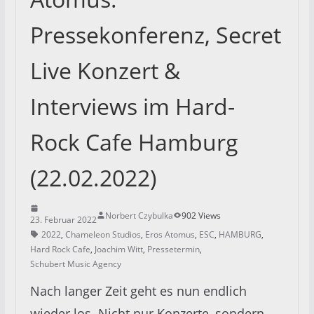
Pressekonferenz, Secret
Live Konzert &
Interviews im Hard-
Rock Cafe Hamburg
(22.02.2022)
Norbert Czybulka
902 Views
23. Februar 2022
2022
,
Chameleon Studios
,
Eros Atomus
,
ESC
,
HAMBURG
,
Hard Rock Cafe
,
Joachim Witt
,
Pressetermin
,
Schubert Music Agency
Nach langer Zeit geht es nun endlich
wieder los. Nicht nur Konzerte, sondern