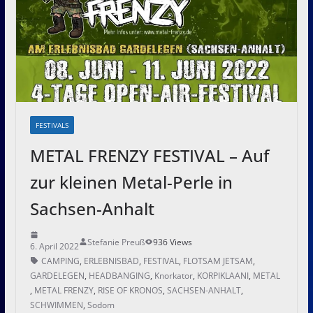
FESTIVALS
METAL FRENZY FESTIVAL – Auf
zur kleinen Metal-Perle in
Sachsen-Anhalt
Stefanie Preuß
936 Views
6. April 2022
CAMPING
,
ERLEBNISBAD
,
FESTIVAL
,
FLOTSAM JETSAM
,
GARDELEGEN
,
HEADBANGING
,
Knorkator
,
KORPIKLAANI
,
METAL
,
METAL FRENZY
,
RISE OF KRONOS
,
SACHSEN-ANHALT
,
SCHWIMMEN
,
Sodom