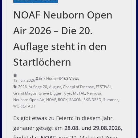
NOAF Neuborn Open
Air 2026 – Die 20.
Auflage steht in den
Startlöchern
Erik Hüther
163 Views
19. Juni 2026
2026
,
Auflage 20
,
August
,
Chaepl of Disease
,
FESTIVAL
,
Grand Magus
,
Grave Digger
,
Kryn
,
METAL
,
Nervosa
,
Neuborn Open Air
,
NOAF
,
ROCK
,
SAXON
,
SKINDRED
,
Summer
,
WÖRRSTADT
Es gibt etwas zu Feiern: In diesem Jahr,
genauer gesagt am
28.08. und 29.08.2026,
findet das
NOAF
zum 20. Mal statt! Zwar