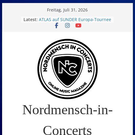
Skip
Freitag, Juli 31, 2026
to
Latest:
ATLAS auf SUNDER Europa-Tournee
Oelde Open Air 2026
content
14. Burning Q Festival – Drei Tage
Metal und Camping in
Freißenbüttel (Ausverkauft!)
FEED THE SICKNESS im Interview
I Prevail – Violent Nature Europe
Tour
Nordmensch-in-
Concerts