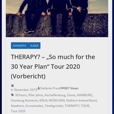
KONZERTE
SLIDER
THERAPY? – „So much for the
30 Year Plan“ Tour 2020
(Vorbericht)
Stefanie Preuß
887 Views
6. November 2019
30Years
,
90er Jahre
,
Aschaffenburg
,
Diane
,
HAMBURG
,
Hamburg Konzerte
,
KÖLN
,
MÜNCHEN
,
Nothern Ireland Band
,
Nowhere
,
Screwmaker
,
Teethgrinder
,
THERAPY?
,
TOUR
,
Tour 2020