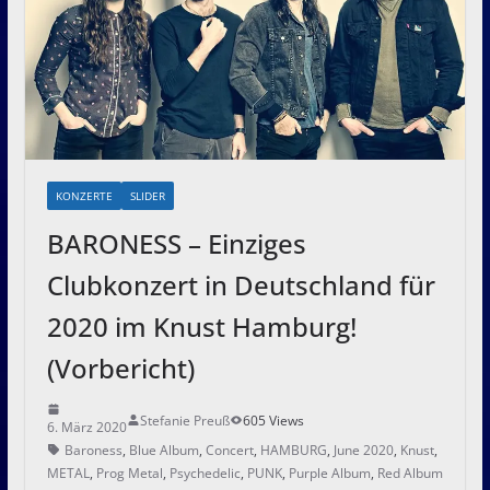
KONZERTE
SLIDER
BARONESS – Einziges
Clubkonzert in Deutschland für
2020 im Knust Hamburg!
(Vorbericht)
Stefanie Preuß
605 Views
6. März 2020
Baroness
,
Blue Album
,
Concert
,
HAMBURG
,
June 2020
,
Knust
,
METAL
,
Prog Metal
,
Psychedelic
,
PUNK
,
Purple Album
,
Red Album