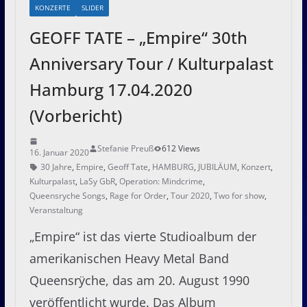
KONZERTE
SLIDER
GEOFF TATE – „Empire“ 30th
Anniversary Tour / Kulturpalast
Hamburg 17.04.2020
(Vorbericht)
Stefanie Preuß
612 Views
16. Januar 2020
30 Jahre
,
Empire
,
Geoff Tate
,
HAMBURG
,
JUBILÄUM
,
Konzert
,
Kulturpalast
,
LaSy GbR
,
Operation: Mindcrime
,
Queensryche Songs
,
Rage for Order
,
Tour 2020
,
Two for show
,
Veranstaltung
„Empire“ ist das vierte Studioalbum der
amerikanischen Heavy Metal Band
Queensrÿche, das am 20. August 1990
veröffentlicht wurde. Das Album