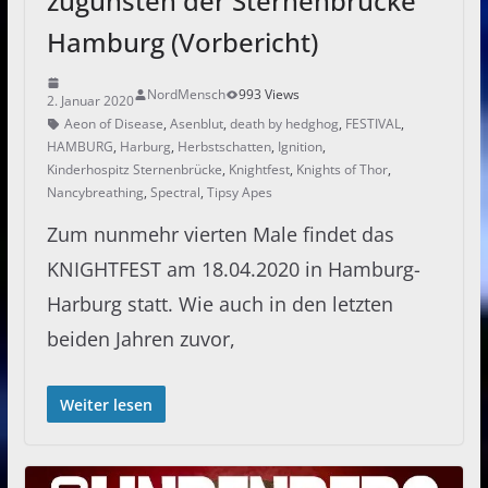
zugunsten der Sternenbrücke
Hamburg (Vorbericht)
NordMensch
993 Views
2. Januar 2020
Aeon of Disease
,
Asenblut
,
death by hedghog
,
FESTIVAL
,
HAMBURG
,
Harburg
,
Herbstschatten
,
Ignition
,
Kinderhospitz Sternenbrücke
,
Knightfest
,
Knights of Thor
,
Nancybreathing
,
Spectral
,
Tipsy Apes
Zum nunmehr vierten Male findet das
KNIGHTFEST am 18.04.2020 in Hamburg-
Harburg statt. Wie auch in den letzten
beiden Jahren zuvor,
Weiter lesen