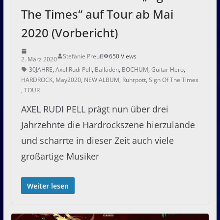
The Times“ auf Tour ab Mai
2020 (Vorbericht)
Stefanie Preuß
650 Views
2. März 2020
30JAHRE
,
Axel Rudi Pell
,
Balladen
,
BOCHUM
,
Guitar Hero
,
HARDROCK
,
May2020
,
NEW ALBUM
,
Ruhrpott
,
Sign Of The Times
,
TOUR
AXEL RUDI PELL prägt nun über drei
Jahrzehnte die Hardrockszene hierzulande
und scharrte in dieser Zeit auch viele
großartige Musiker
Weiter lesen