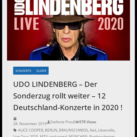
KONZERTE
SLIDER
UDO LINDENBERG – Der
Sonderzug rollt weiter – 12
Deutschland-Konzerte in 2020 !
Stefanie Preuß
978 Views
28. November 2019
ALICE COOPER
,
BERLIN
,
BRAUNSCHWEIG
,
Kiel
,
Likoerelle
,
Live Tour 2020
,
MTV unplugged
,
MÜNCHEN
,
Panikorchester
,