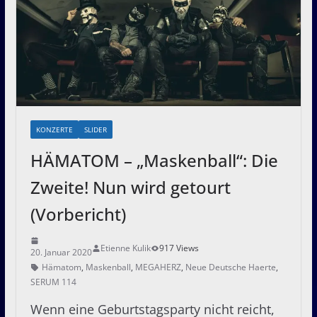
KONZERTE
SLIDER
HÄMATOM – „Maskenball“: Die
Zweite! Nun wird getourt
(Vorbericht)
Etienne Kulik
917 Views
20. Januar 2020
Hämatom
,
Maskenball
,
MEGAHERZ
,
Neue Deutsche Haerte
,
SERUM 114
Wenn eine Geburtstagsparty nicht reicht,