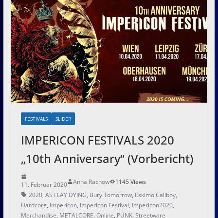
FESTIVALS
SLIDER
IMPERICON FESTIVALS 2020
„10th Anniversary“ (Vorbericht)
Anna Rachow
1145 Views
11. Februar 2020
2020
,
AS I LAY DYING
,
Bury Tomorrow
,
Eskimo Callboy
,
Hardcore
,
Impericon
,
Impericon Festival
,
Impericon2020
,
Merchandise
,
METALCORE
,
Online
,
PUNK
,
Streetware