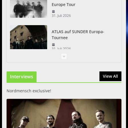
Tournee
31. Juli 2026
Just For Fun Open Air 2026:
Zwei Tage Rock und Metal in
Eystrup
8. August 2026
I Prevail – Violent Nature
Interviews
View All
Europe Tour
31. Juli 2026
Nordmensch exclusive!