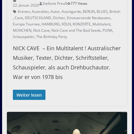
Stefanie Preuß
777 Views
22. Januar 2020
Arenen
,
Australien
,
Autor
,
Avantgarde
,
BERLIN
,
BLUES
,
British
,
Cave
,
DEUTSCHLAND
,
Dichter
,
Einstuerzende Neubauten
,
Europa Tournee
,
HAMBURG
,
KÖLN
,
KONZERTE
,
Multitalent
,
MÜNCHEN
,
Nick Cave
,
Nick Cave and The Bad Seeds
,
PUNK
,
Schauspieler
,
The Birthday Party
NICK CAVE – Ein Multitalent ! Australischer
Musiker, Texter, Dichter, Schriftsteller,
Schauspieler, als auch Drehbuchautor.
War er von 1978 bis
Weiter lesen