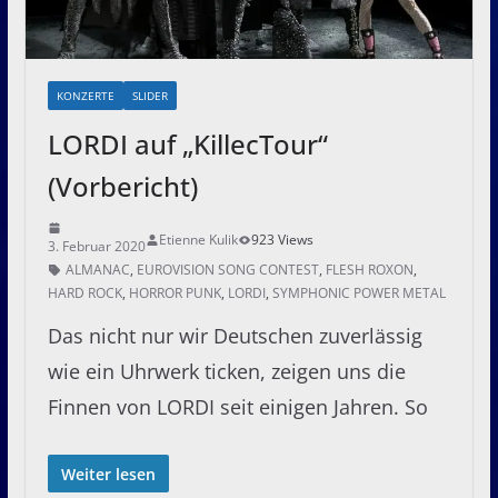
KONZERTE
SLIDER
LORDI auf „KillecTour“
(Vorbericht)
Etienne Kulik
923 Views
3. Februar 2020
ALMANAC
,
EUROVISION SONG CONTEST
,
FLESH ROXON
,
HARD ROCK
,
HORROR PUNK
,
LORDI
,
SYMPHONIC POWER METAL
Das nicht nur wir Deutschen zuverlässig
wie ein Uhrwerk ticken, zeigen uns die
Finnen von LORDI seit einigen Jahren. So
Weiter lesen