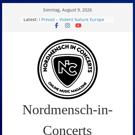
Skip
Sonntag, August 9, 2026
to
Latest:
I Prevail – Violent Nature Europe
Tour
content
ATLAS auf SUNDER Europa-Tournee
Oelde Open Air 2026
14. Burning Q Festival – Drei Tage
Metal und Camping in
Freißenbüttel (Ausverkauft!)
Just For Fun Open Air 2026: Zwei
Tage Rock und Metal in Eystrup
Nordmensch-in-
Concerts