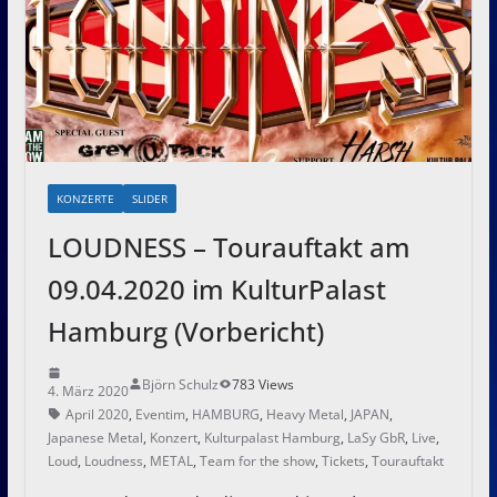
KONZERTE
SLIDER
LOUDNESS – Tourauftakt am
09.04.2020 im KulturPalast
Hamburg (Vorbericht)
Björn Schulz
783 Views
4. März 2020
April 2020
,
Eventim
,
HAMBURG
,
Heavy Metal
,
JAPAN
,
Japanese Metal
,
Konzert
,
Kulturpalast Hamburg
,
LaSy GbR
,
Live
,
Loud
,
Loudness
,
METAL
,
Team for the show
,
Tickets
,
Tourauftakt