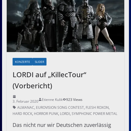
KONZERTE
SLIDER
LORDI auf „KillecTour“
(Vorbericht)
Etienne Kulik
923 Views
3. Februar 2020
ALMANAC
,
EUROVISION SONG CONTEST
,
FLESH ROXON
,
HARD ROCK
,
HORROR PUNK
,
LORDI
,
SYMPHONIC POWER METAL
Das nicht nur wir Deutschen zuverlässig