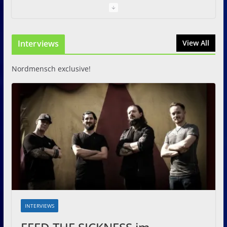
Just For Fun Open Air 2026:
Zwei Tage Rock und Metal in
Interviews
View All
Eystrup
8. August 2026
Nordmensch exclusive!
INTERVIEWS