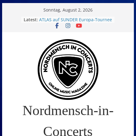
Skip
Sonntag, August 2, 2026
to
Latest:
ATLAS auf SUNDER Europa-Tournee
Oelde Open Air 2026
content
14. Burning Q Festival – Drei Tage
Metal und Camping in
Freißenbüttel (Ausverkauft!)
FEED THE SICKNESS im Interview
I Prevail – Violent Nature Europe
Tour
Nordmensch-in-
Concerts