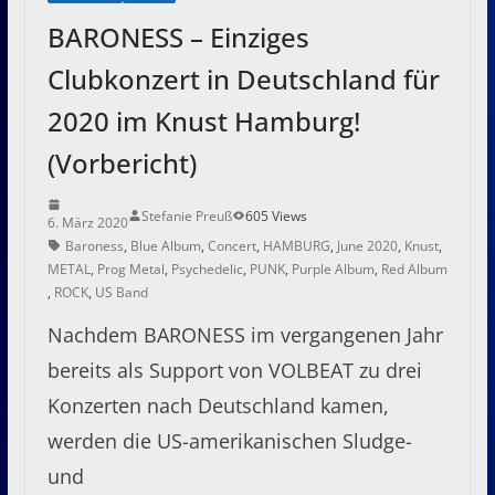
BARONESS – Einziges
Clubkonzert in Deutschland für
2020 im Knust Hamburg!
(Vorbericht)
Stefanie Preuß
605 Views
6. März 2020
Baroness
,
Blue Album
,
Concert
,
HAMBURG
,
June 2020
,
Knust
,
METAL
,
Prog Metal
,
Psychedelic
,
PUNK
,
Purple Album
,
Red Album
,
ROCK
,
US Band
Nachdem BARONESS im vergangenen Jahr
bereits als Support von VOLBEAT zu drei
Konzerten nach Deutschland kamen,
werden die US-amerikanischen Sludge-
und