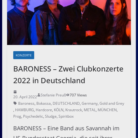
KONZERTE
BARONESS – Zwei Clubkonzerte
2022 in Deutschland
Stefanie Preuß
707 Views
20. April 2022
Baroness
,
Bokassa
,
DEUTSCHLAND
,
Germany
,
Gold and Grey
,
HAMBURG
,
Hardcore
,
KÖLN
,
Krautrock
,
METAL
,
MÜNCHEN
,
Prog
,
Psychedelic
,
Sludge
,
Spiritbox
BARONESS – Eine Band aus Savannah im
US-Bundesstaat Georgia, die seit ihrer