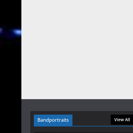
Bandportraits
View All