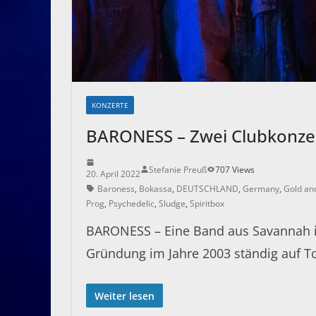
KONZERTE
BARONESS – Zwei Clubkonzer
Stefanie Preuß
707 Views
20. April 2022
Baroness
,
Bokassa
,
DEUTSCHLAND
,
Germany
,
Gold an
Prog
,
Psychedelic
,
Sludge
,
Spiritbox
BARONESS – Eine Band aus Savannah im
Gründung im Jahre 2003 ständig auf To
Weiter lesen