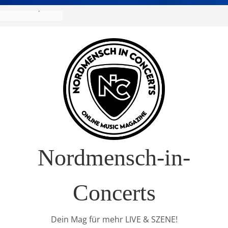
 Europa-Tournee
026
ival – Drei Tage
g in
verkauft!)
 im Interview
 Nature Europe
Nordmensch-in-
Concerts
Dein Mag für mehr LIVE & SZENE!