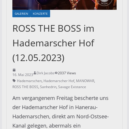
GALERIEN
KONZERTE
ROSS THE BOSS im
Hademarscher Hof
(12.05.2023)
Dirk Jacobs
2037 Views
16. Mai 2023
Hademarschen
,
Hademarscher Hof
,
MANOWAR
,
ROSS THE BOSS
,
Sanhedrin
,
Savage Existance
Am vergangenem Freitag bescherte uns
der Hademarscher Hof in Hanerau-
Hademarschen, direkt am Nord-Ostsee-
Kanal gelegen, abermals ein