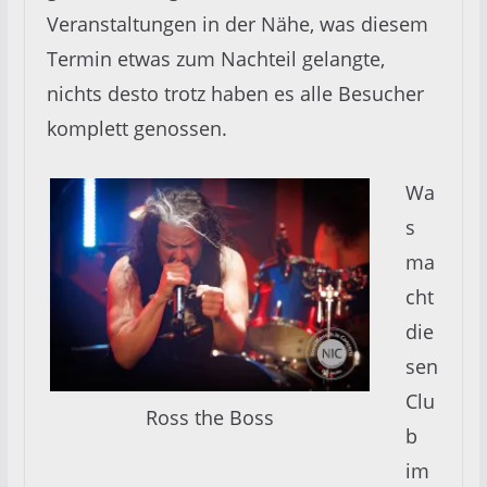
Veranstaltungen in der Nähe, was diesem
Termin etwas zum Nachteil gelangte,
nichts desto trotz haben es alle Besucher
komplett genossen.
Wa
s
ma
cht
die
sen
Clu
Ross the Boss
b
im