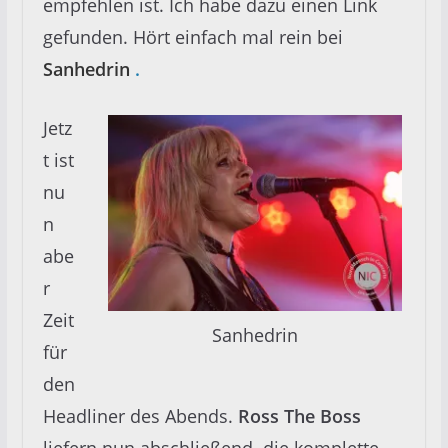
empfehlen ist. Ich habe dazu einen Link
gefunden. Hört einfach mal rein bei
Sanhedrin
.
Jetz
t ist
nu
n
abe
r
Zeit
Sanhedrin
für
den
Headliner des Abends.
Ross The Boss
liefern nun abschließend die komplette