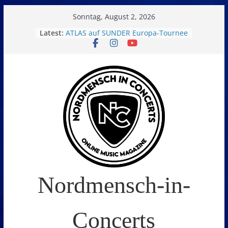
Skip
Sonntag, August 2, 2026
to
Latest:
ATLAS auf SUNDER Europa-Tournee
Oelde Open Air 2026
content
14. Burning Q Festival – Drei Tage
Metal und Camping in
Freißenbüttel (Ausverkauft!)
FEED THE SICKNESS im Interview
I Prevail – Violent Nature Europe
Tour
Nordmensch-in-
Concerts