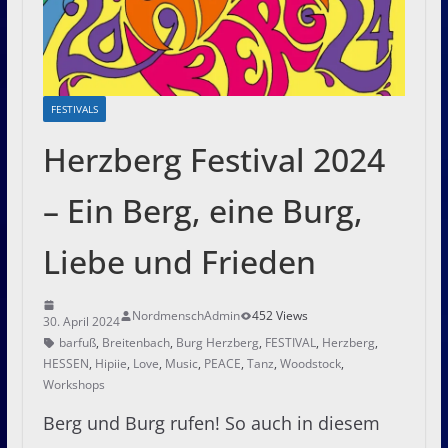
FESTIVALS
Herzberg Festival 2024
– Ein Berg, eine Burg,
Liebe und Frieden
NordmenschAdmin
452 Views
30. April 2024
barfuß
,
Breitenbach
,
Burg Herzberg
,
FESTIVAL
,
Herzberg
,
HESSEN
,
Hipiie
,
Love
,
Music
,
PEACE
,
Tanz
,
Woodstock
,
Workshops
Berg und Burg rufen! So auch in diesem