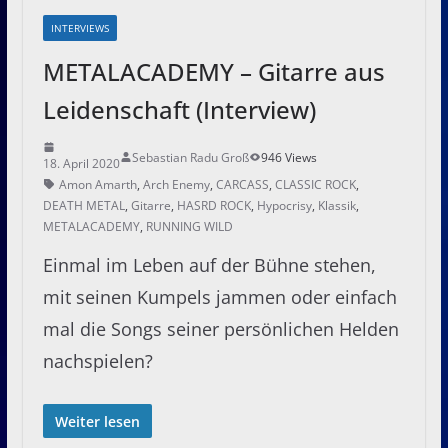
INTERVIEWS
METALACADEMY – Gitarre aus
Leidenschaft (Interview)
Sebastian Radu Groß
946 Views
18. April 2020
Amon Amarth
,
Arch Enemy
,
CARCASS
,
CLASSIC ROCK
,
DEATH METAL
,
Gitarre
,
HASRD ROCK
,
Hypocrisy
,
Klassik
,
METALACADEMY
,
RUNNING WILD
Einmal im Leben auf der Bühne stehen,
mit seinen Kumpels jammen oder einfach
mal die Songs seiner persönlichen Helden
nachspielen?
Weiter lesen