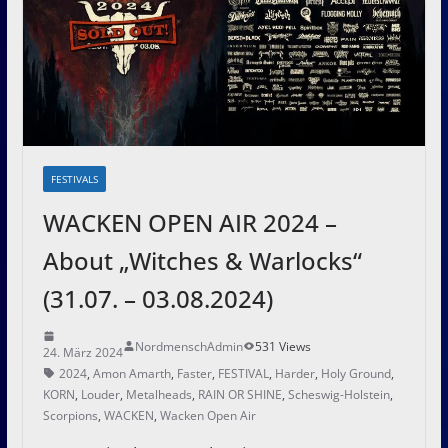
FESTIVALS
WACKEN OPEN AIR 2024 –
About „Witches & Warlocks“
(31.07. – 03.08.2024)
NordmenschAdmin
531 Views
24. März 2024
2024
,
Amon Amarth
,
Faster
,
FESTIVAL
,
Harder
,
Holy Ground
,
KORN
,
Louder
,
Metalheads
,
RAIN OR SHINE
,
Scheswig-Holstein
,
Scorpions
,
WACKEN
,
Wacken Open Air