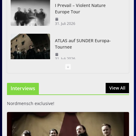
I Prevail – Violent Nature
Europe Tour
31. Juli 2026
ATLAS auf SUNDER Europa-
Tournee
31. Juli 2026
Just For Fun Open Air 2026:
Zwei Tage Rock und Metal in
Interviews
View All
Eystrup
8. August 2026
Nordmensch exclusive!