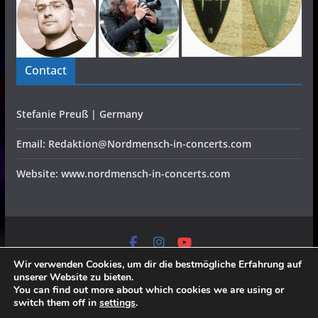
Contact
Stefanie Preuß | Germany
Email: Redaktion@Nordmensch-in-concerts.com
Website: www.nordmensch-in-concerts.com
Home
Konzerte
Festivals
Interviews
CD Reviews
Verlosung
Video
Specials
Wir verwenden Cookies, um dir die bestmögliche Erfahrung auf
Galerien
Team
Partner
Datenschutz/Impressum
unserer Website zu bieten.
All rights reserved, all pictures belong to the fotographers,
You can find out more about which cookies we are using or
switch them off in
settings
.
send requests to redaktion@nordmensch-in-concerts.com