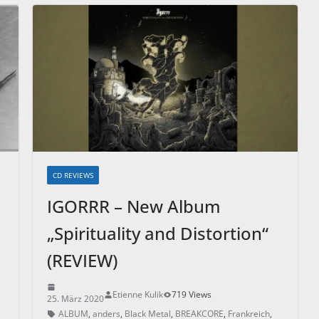
CD REVIEWS
IGORRR – New Album
„Spirituality and Distortion“
(REVIEW)
Etienne Kulik
719 Views
25. März 2020
ALBUM
,
anders
,
Black Metal
,
BREAKCORE
,
Frankreich
,