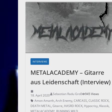
INTERVIEWS
METALACADEMY – Gitarre
aus Leidenschaft (Interview)
Sebastian Radu Groß
945 Views
18. April 2020
Amon Amarth
,
Arch Enemy
,
CARCASS
,
CLASSIC ROCK
,
DEATH METAL
,
Gitarre
,
HASRD ROCK
,
Hypocrisy
,
Klassik
,
METALACADEMY
,
RUNNING WILD