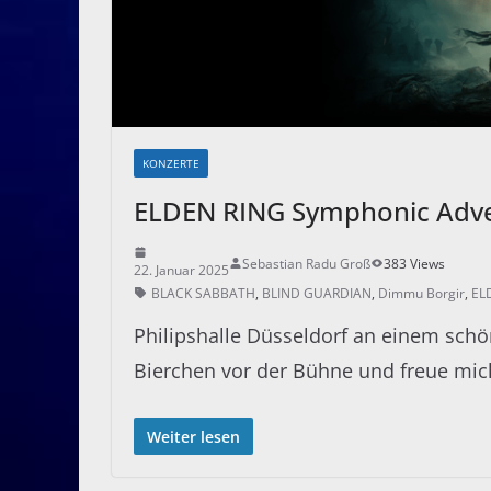
KONZERTE
ELDEN RING Symphonic Adv
Sebastian Radu Groß
383 Views
22. Januar 2025
BLACK SABBATH
,
BLIND GUARDIAN
,
Dimmu Borgir
,
EL
Philipshalle Düsseldorf an einem schö
Bierchen vor der Bühne und freue mic
Weiter lesen