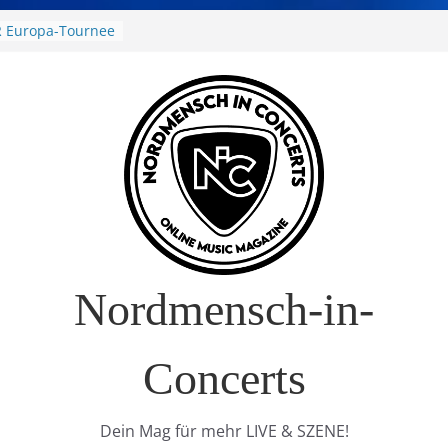
 Europa-Tournee
026
ival – Drei Tage
g in
verkauft!)
 im Interview
 Nature Europe
Nordmensch-in-
Concerts
Dein Mag für mehr LIVE & SZENE!