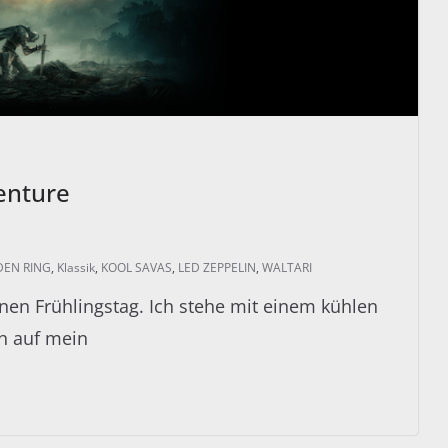
enture
DEN RING
,
Klassik
,
KOOL SAVAS
,
LED ZEPPELIN
,
WALTARI
nen Frühlingstag. Ich stehe mit einem kühlen
h auf mein