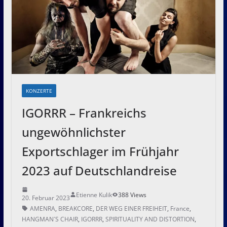
KONZERTE
IGORRR – Frankreichs
ungewöhnlichster
Exportschlager im Frühjahr
2023 auf Deutschlandreise
Etienne Kulik
388 Views
20. Februar 2023
AMENRA
,
BREAKCORE
,
DER WEG EINER FREIHEIT
,
France
,
HANGMAN´S CHAIR
,
IGORRR
,
SPIRITUALITY AND DISTORTION
,