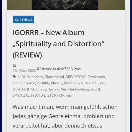
CD REVIEWS
IGORRR – New Album
„Spirituality and Distortion“
(REVIEW)
Etienne Kulik
720 Views
25. März 2020
ALBUM
,
anders
,
Black Metal
,
BREAKCORE
,
Frankreich
,
Gautier Serre
,
IGORRR
,
Klassik
,
March2020
,
Mix it All
,
neu
,
NEW ALBUM
,
Orient
,
Review. Veröffentlichtung
,
skuril
,
SPIRITUALITY AND DISTORTION
,
wirr
Was macht man, wenn man gefühlt schon
jedes gängige Genre einmal probiert und
verarbeitet hat, aber dennoch etwas