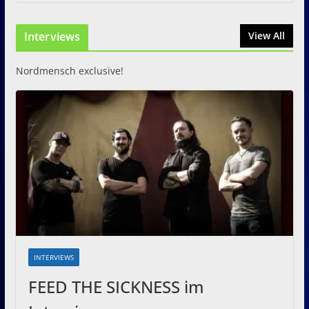
Just For Fun Open Air 2026:
Zwei Tage Rock und Metal in
Interviews
View All
Eystrup
8. August 2026
Nordmensch exclusive!
INTERVIEWS
FEED THE SICKNESS im