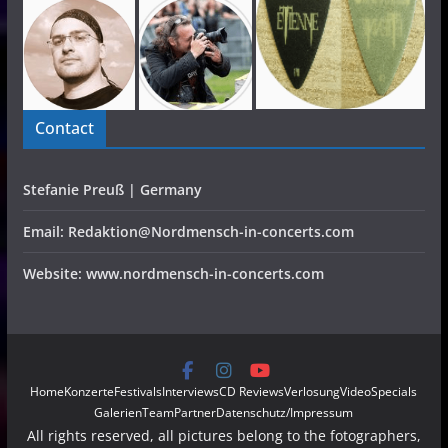
Contact
Stefanie Preuß | Germany
Email: Redaktion@Nordmensch-in-concerts.com
Website: www.nordmensch-in-concerts.com
Home
Konzerte
Festivals
Interviews
CD Reviews
Verlosung
Video
Specials
Galerien
Team
Partner
Datenschutz/Impressum
All rights reserved, all pictures belong to the fotographers,