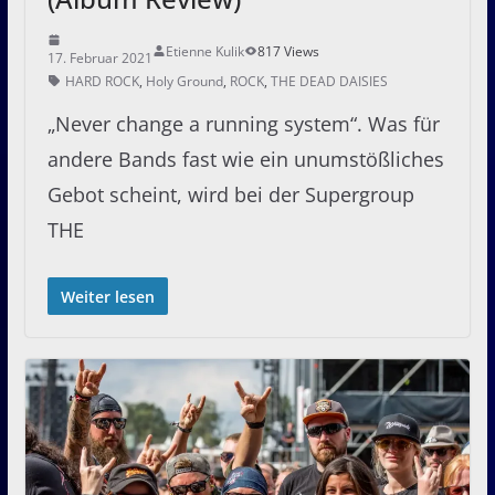
Etienne Kulik
817 Views
17. Februar 2021
HARD ROCK
,
Holy Ground
,
ROCK
,
THE DEAD DAISIES
„Never change a running system“. Was für
andere Bands fast wie ein unumstößliches
Gebot scheint, wird bei der Supergroup
THE
Weiter lesen