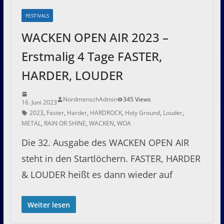
FESTIVALS
WACKEN OPEN AIR 2023 –
Erstmalig 4 Tage FASTER,
HARDER, LOUDER
NordmenschAdmin
345 Views
16. Juni 2023
2023
,
Faster
,
Harder
,
HARDROCK
,
Holy Ground
,
Louder
,
METAL
,
RAIN OR SHINE
,
WACKEN
,
WOA
Die 32. Ausgabe des WACKEN OPEN AIR
steht in den Startlöchern. FASTER, HARDER
& LOUDER heißt es dann wieder auf
Weiter lesen