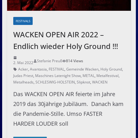
FESTIVALS
WACKEN OPEN AIR 2022 –
Endlich wieder Holy Ground !!!
Stefanie Preuß
814 Views
2. Mai 2022
Acker
,
Avantasia
,
FESTIVAL
,
Gemeinde Wacken
,
Holy Ground
,
Judas Priest
,
Maschines Latenight Show
,
METAL
,
Metalfestival
,
Metalheads
,
SCHLESWIG-HOLSTEIN
,
Slipknot
,
WACKEN
Das WACKEN OPEN AIR feierte im Jahre
2019 das 30jährige Jubiläum. Danach kam
die Pandemie-Stille. Umso FASTER
HARDER LOUDER soll