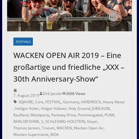
FESTIVALS
WACKEN OPEN AIR 2019 – Eine
großartige und friedliche „XXX –
30th Anniversary-Show“
Dirk Jacobs
2668 Views
7. August 2019
30JAHRE
,
Core
,
FESTIVAL
,
Germany
,
HARDROCK
,
Heavy Metal
,
heiliger Acker
,
Holger Hübner
,
Holy Ground
,
JUBILÄUM
,
Kaufland
,
Metalparty
,
Parkway Drive
,
Pommesgabel
,
PUNK
,
RAIN OR SHINE
,
S
,
SCHLESWIG-HOLSTEIN
,
Slayer
,
Thomas Jensen
,
Trivium
,
WACKEN
,
Wacken Open Air
,
Wacken Supermarkt
,
WOA