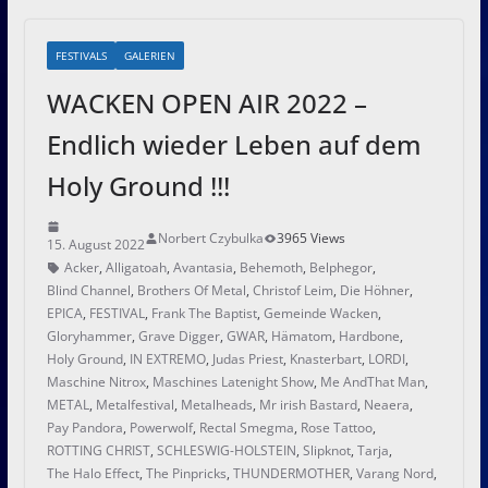
FESTIVALS
GALERIEN
WACKEN OPEN AIR 2022 –
Endlich wieder Leben auf dem
Holy Ground !!!
Norbert Czybulka
3965 Views
15. August 2022
Acker
,
Alligatoah
,
Avantasia
,
Behemoth
,
Belphegor
,
Blind Channel
,
Brothers Of Metal
,
Christof Leim
,
Die Höhner
,
EPICA
,
FESTIVAL
,
Frank The Baptist
,
Gemeinde Wacken
,
Gloryhammer
,
Grave Digger
,
GWAR
,
Hämatom
,
Hardbone
,
Holy Ground
,
IN EXTREMO
,
Judas Priest
,
Knasterbart
,
LORDI
,
Maschine Nitrox
,
Maschines Latenight Show
,
Me AndThat Man
,
METAL
,
Metalfestival
,
Metalheads
,
Mr irish Bastard
,
Neaera
,
Pay Pandora
,
Powerwolf
,
Rectal Smegma
,
Rose Tattoo
,
ROTTING CHRIST
,
SCHLESWIG-HOLSTEIN
,
Slipknot
,
Tarja
,
The Halo Effect
,
The Pinpricks
,
THUNDERMOTHER
,
Varang Nord
,