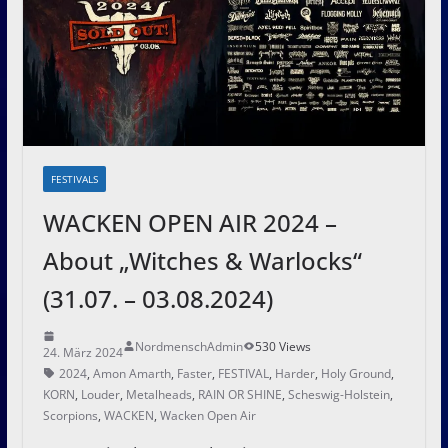
FESTIVALS
WACKEN OPEN AIR 2024 –
About „Witches & Warlocks“
(31.07. – 03.08.2024)
NordmenschAdmin
530 Views
24. März 2024
2024
,
Amon Amarth
,
Faster
,
FESTIVAL
,
Harder
,
Holy Ground
,
KORN
,
Louder
,
Metalheads
,
RAIN OR SHINE
,
Scheswig-Holstein
,
Scorpions
,
WACKEN
,
Wacken Open Air