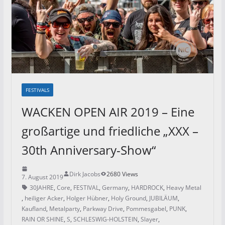
FESTIVALS
WACKEN OPEN AIR 2019 – Eine
großartige und friedliche „XXX –
30th Anniversary-Show“
Dirk Jacobs
2680 Views
7. August 2019
30JAHRE
,
Core
,
FESTIVAL
,
Germany
,
HARDROCK
,
Heavy Metal
,
heiliger Acker
,
Holger Hübner
,
Holy Ground
,
JUBILÄUM
,
Kaufland
,
Metalparty
,
Parkway Drive
,
Pommesgabel
,
PUNK
,
RAIN OR SHINE
,
S
,
SCHLESWIG-HOLSTEIN
,
Slayer
,