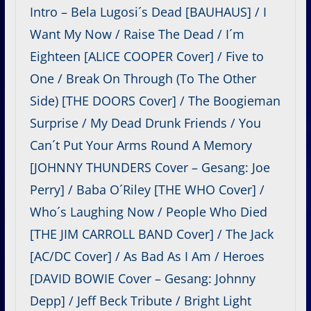
Intro – Bela Lugosi´s Dead [BAUHAUS] / I
Want My Now / Raise The Dead / I´m
Eighteen [ALICE COOPER Cover] / Five to
One / Break On Through (To The Other
Side) [THE DOORS Cover] / The Boogieman
Surprise / My Dead Drunk Friends / You
Can´t Put Your Arms Round A Memory
[JOHNNY THUNDERS Cover – Gesang: Joe
Perry] / Baba O´Riley [THE WHO Cover] /
Who´s Laughing Now / People Who Died
[THE JIM CARROLL BAND Cover] / The Jack
[AC/DC Cover] / As Bad As I Am / Heroes
[DAVID BOWIE Cover – Gesang: Johnny
Depp] / Jeff Beck Tribute / Bright Light