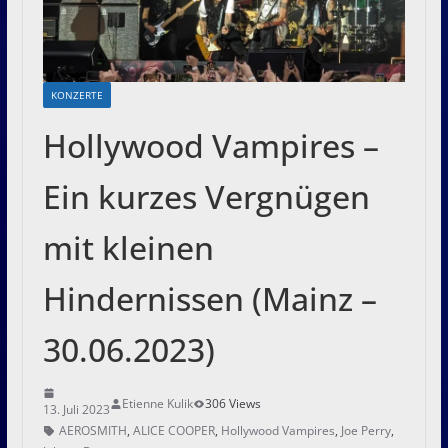
KONZERTE
Hollywood Vampires –
Ein kurzes Vergnügen
mit kleinen
Hindernissen (Mainz –
30.06.2023)
Etienne Kulik
306 Views
13. Juli 2023
AEROSMITH
,
ALICE COOPER
,
Hollywood Vampires
,
Joe Perry
,