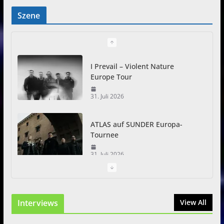
Szene
I Prevail – Violent Nature
Europe Tour
31. Juli 2026
ATLAS auf SUNDER Europa-
Tournee
31. Juli 2026
Just For Fun Open Air 2026:
Zwei Tage Rock und Metal in
Interviews
View All
Eystrup
8. August 2026