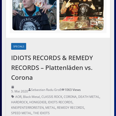
SPECIALS
IDIOTS RECORDS & REMEDY
RECORDS – Plattenläden vs.
Corona
Sebastian Radu Groß
1063 Views
5. Mai 2020
AOR
,
Black Metal
,
CLASSIS ROCK
,
CORONA
,
DEATH METAL
,
HARDROCK
,
HONIGDIEB
,
IDIOTS RECORDS
,
KNEIPENTERRORISTEN
,
METAL
,
REMEDY RECORDS
,
SPEED METAL
,
THE IDIOTS