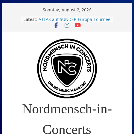
Skip
Sonntag, August 2, 2026
to
Latest:
ATLAS auf SUNDER Europa-Tournee
Oelde Open Air 2026
content
14. Burning Q Festival – Drei Tage
Metal und Camping in
Freißenbüttel (Ausverkauft!)
FEED THE SICKNESS im Interview
I Prevail – Violent Nature Europe
Tour
Nordmensch-in-
Concerts