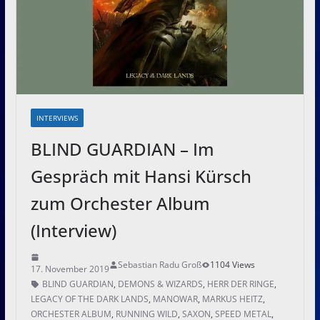
INTERVIEWS
BLIND GUARDIAN – Im
Gespräch mit Hansi Kürsch
zum Orchester Album
(Interview)
Sebastian Radu Groß
1104 Views
17. November 2019
BLIND GUARDIAN
,
DEMONS & WIZARDS
,
HERR DER RINGE
,
LEGACY OF THE DARK LANDS
,
MANOWAR
,
MARKUS HEITZ
,
ORCHESTER ALBUM
,
RUNNING WILD
,
SAXON
,
SPEED METAL
,