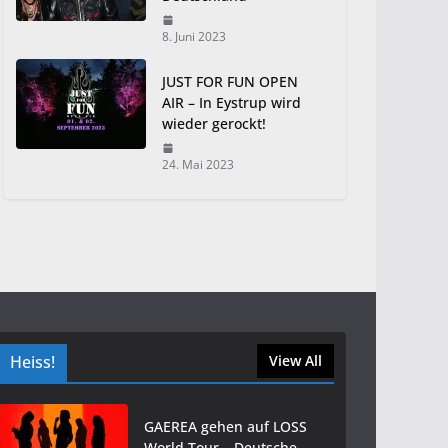
8. Juni 2023
JUST FOR FUN OPEN
AIR – In Eystrup wird
wieder gerockt!
24. Mai 2023
Heiss!
View All
GAEREA gehen auf LOSS
World Tour – Deutsche