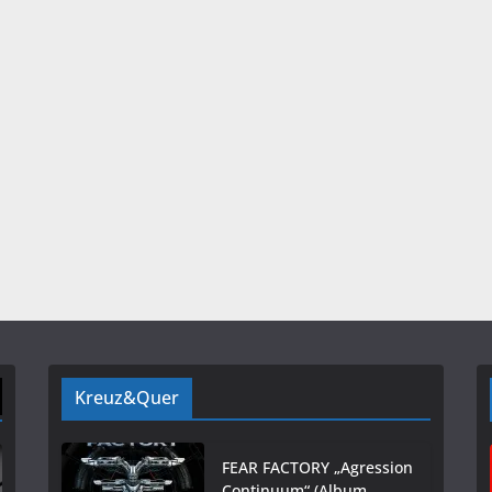
Kreuz&Quer
FEAR FACTORY „Agression
Continuum“ (Album