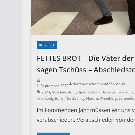
KONZERTE
FETTES BROT – Die Väter de
sagen Tschüss – Abschiedst
NordmenschAdmin
656 Views
2. September 2022
2023
,
Abschiedstour
,
Bjoern Beton
,
Brote weinen nicht
,
Jein
,
König Boris
,
Nordisch by Nature
,
Pinneberg
,
Schenefe
Im kommenden Jahr müssen wir uns v
verabschieden. Verabschieden von de