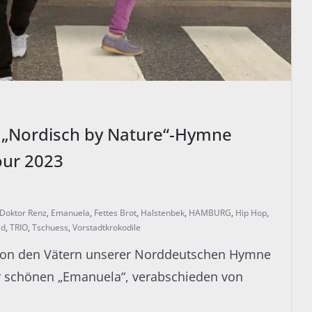
r „Nordisch by Nature“-Hymne
our 2023
Doktor Renz
,
Emanuela
,
Fettes Brot
,
Halstenbek
,
HAMBURG
,
Hip Hop
,
ld
,
TRIO
,
Tschuess
,
Vorstadtkrokodile
on den Vätern unserer Norddeutschen Hymne
r schönen „Emanuela“, verabschieden von