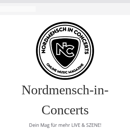
 Europa-Tournee
026
ival – Drei Tage
g in
verkauft!)
 im Interview
 Nature Europe
Nordmensch-in-
Concerts
Dein Mag für mehr LIVE & SZENE!