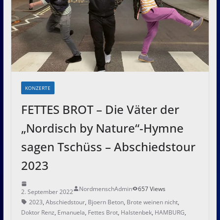
KONZERTE
FETTES BROT – Die Väter der
„Nordisch by Nature“-Hymne
sagen Tschüss – Abschiedstour
2023
NordmenschAdmin
657 Views
2. September 2022
2023
,
Abschiedstour
,
Bjoern Beton
,
Brote weinen nicht
,
Doktor Renz
,
Emanuela
,
Fettes Brot
,
Halstenbek
,
HAMBURG
,