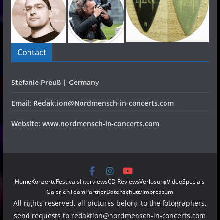
Contact
Stefanie Preuß | Germany
Email: Redaktion@Nordmensch-in-concerts.com
Website: www.nordmensch-in-concerts.com
Home
Konzerte
Festivals
Interviews
CD Reviews
Verlosung
Video
Specials
Galerien
Team
Partner
Datenschutz/Impressum
All rights reserved, all pictures belong to the fotographers,
send requests to redaktion@nordmensch-in-concerts.com