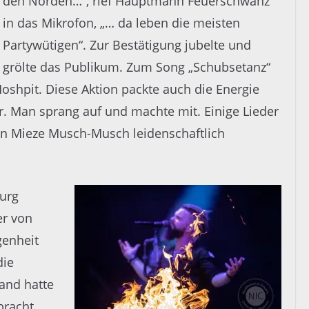
den Norden…“, rief Hauptmann Feuerschwanz
in das Mikrofon, „… da leben die meisten
Partywütigen“. Zur Bestätigung jubelte und
grölte das Publikum. Zum Song „Schubsetanz“
Moshpit. Diese Aktion packte auch die Energie
. Man sprang auf und machte mit. Einige Lieder
n Mieze Musch-Musch leidenschaftlich
urg
er von
genheit
die
and hatte
racht,