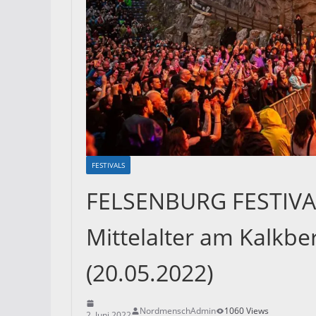
FESTIVALS
FELSENBURG FESTIVAL 
Mittelalter am Kalkb
(20.05.2022)
NordmenschAdmin
1060 Views
2. Juni 2022